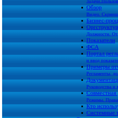
Задачи.Пользов
Обзор
Видео. Скринш
Бизнес-про
Оргструкту
Должности. От
Показатели
ФСА
Портал регл
и ввод показат
Примеры от
Регламенты, д
Документац
Руководства и 
Совместная 
Режимы. Права
Кто использ
Системные 