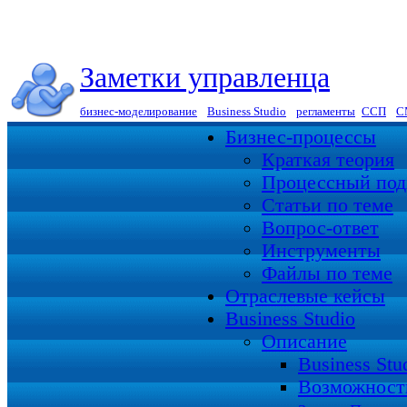
Заметки управленца
бизнес-моделирование
|
Business Studio
|
регламенты
|
ССП
|
С
Бизнес-процессы
Краткая теория
Процессный под
Статьи по теме
Вопрос-ответ
Инструменты
Файлы по теме
Отраслевые кейсы
Business Studio
Описание
Business St
Возможност