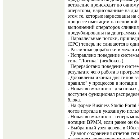
ветвление происходит по одном
операторы, нарисованные на ди
этом те, которые нарисованы на 
процессе имитации на основной 
выполнений операторов слияния 
продублированы на диаграммах 
- Параллельные потоки, пришед
(EPC) теперь не сливаются в оди
- Различные доработки в механи
- Исправлено поведение систем
типа "Логика" (чекбоксы).
- Переработано поведение систе
результате чего работа в програм
- Добавлены иконки для типов з
правило" у процессов в нотаци
- Новая возможность: для новы
доступен функционал распределе
блока.
- На форме Business Studio Porta
логов портала в указанную польз
- Новая возможность: теперь мо
нотации BPMN, если ранее он бы
- Выбранный узел дерева в Объек
- Диалог сохранения отчетов теп
названием, включающим в себя на