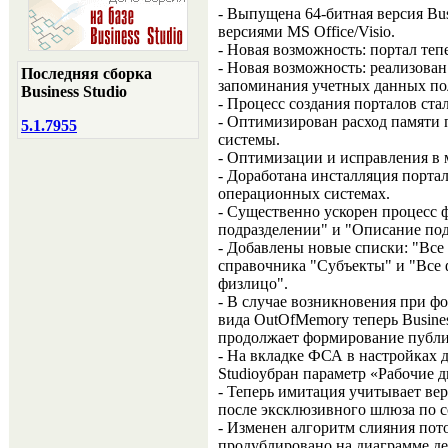
- Выпущена 64-битная версия Bus
версиями MS Office/Visio.
- Новая возможность: портал теп
- Новая возможность: реализова
Последняя сборка
запоминания учетных данных пол
Business Studio
- Процесс создания порталов ста
- Оптимизирован расход памяти 
5.1.7955
системы.
- Оптимизации и исправления в 
- Доработана инсталляция порта
операционных системах.
- Существенно ускорен процесс 
подразделении" и "Описание под
- Добавлены новые списки: "Все 
справочника "Субъекты" и "Все 
физлицо".
- В случае возникновения при
вида OutOfMemory теперь Busines
продолжает формирование публ
- На вкладке ФСА в настройках д
Studioубран параметр «Рабочие д
- Теперь имитация учитывает ве
после эксклюзивного шлюза по 
- Изменен алгоритм слияния пото
продублировано на диаграмме де