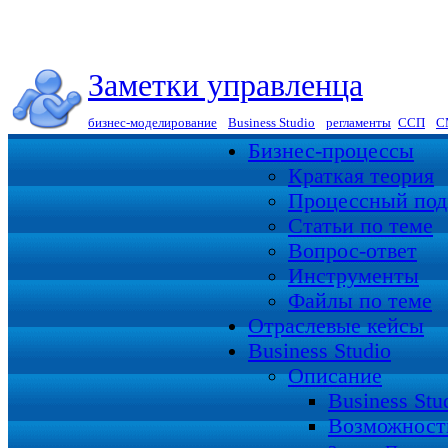
Заметки управленца
бизнес-моделирование
|
Business Studio
|
регламенты
|
ССП
|
С
Бизнес-процессы
Краткая теория
Процессный под
Статьи по теме
Вопрос-ответ
Инструменты
Файлы по теме
Отраслевые кейсы
Business Studio
Описание
Business St
Возможност