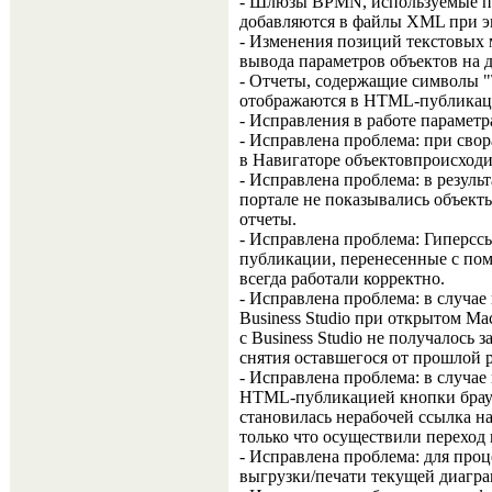
- Шлюзы BPMN, используемые пр
добавляются в файлы XML при э
- Изменения позиций текстовых 
вывода параметров объектов на 
- Отчеты, содержащие символы "\"
отображаются в HTML-публикаци
- Исправления в работе параметр
- Исправлена проблема: при сво
в Навигаторе объектовпроисходи
- Исправлена проблема: в резул
портале не показывались объект
отчеты.
- Исправлена проблема: Гиперсс
публикации, перенесенные с по
всегда работали корректно.
- Исправлена проблема: в случае
Business Studio при открытом Ма
с Business Studio не получалось 
снятия оставшегося от прошлой 
- Исправлена проблема: в случае
HTML-публикацией кнопки брауз
становилась нерабочей ссылка на
только что осуществили переход 
- Исправлена проблема: для пр
выгрузки/печати текущей диагр