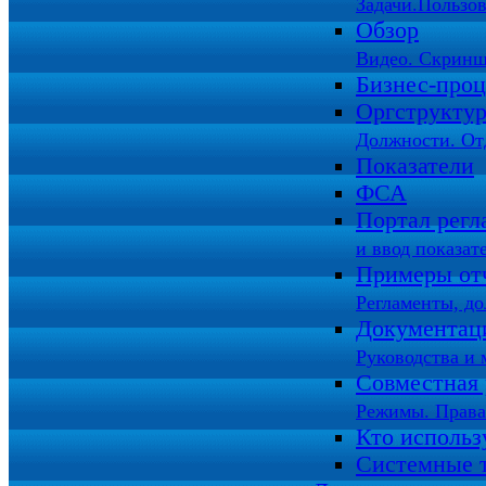
Задачи.Пользов
Обзор
Видео. Скринш
Бизнес-про
Оргструкту
Должности. От
Показатели
ФСА
Портал регл
и ввод показат
Примеры от
Регламенты, д
Документац
Руководства и 
Совместная 
Режимы. Права
Кто использ
Системные 