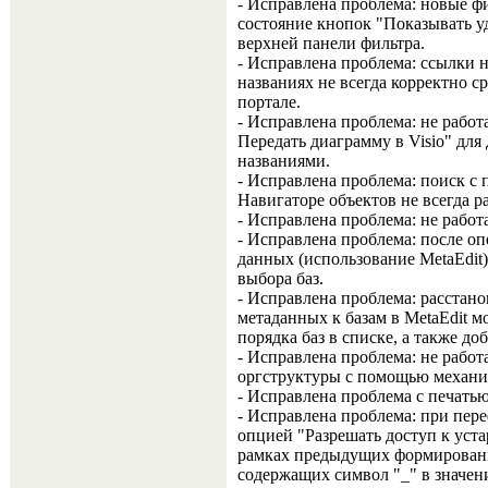
- Исправлена проблема: новые ф
состояние кнопок "Показывать у
верхней панели фильтра.
- Исправлена проблема: ссылки 
названиях не всегда корректно 
портале.
- Исправлена проблема: не работ
Передать диаграмму в Visio" дл
названиями.
- Исправлена проблема: поиск с
Навигаторе объектов не всегда р
- Исправлена проблема: не работ
- Исправлена проблема: после о
данных (использование MetaEdit)
выбора баз.
- Исправлена проблема: расстано
метаданных к базам в MetaEdit м
порядка баз в списке, а также до
- Исправлена проблема: не работ
оргструктуры с помощью механиз
- Исправлена проблема с печатью
- Исправлена проблема: при пер
опцией "Разрешать доступ к уст
рамках предыдущих формировани
содержащих символ "_" в значени