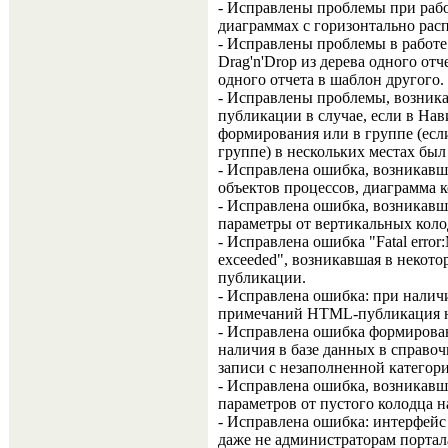
- Исправлены проблемы при работ
диаграммах с горизонтально ра
- Исправлены проблемы в работе
Drag'n'Drop из дерева одного отч
одного отчета в шаблон другого.
- Исправлены проблемы, возни
публикации в случае, если в Нав
формирования или в группе (ес
группе) в нескольких местах был
- Исправлена ошибка, возникавш
объектов процессов, диаграмма к
- Исправлена ошибка, возникавш
параметры от вертикальных коло
- Исправлена ошибка "Fatal error:
exceeded", возникавшая в неко
публикации.
- Исправлена ошибка: при налич
примечаний HTML-публикация н
- Исправлена ошибка формирован
наличия в базе данных в справоч
записи с незаполненной категори
- Исправлена ошибка, возникавш
параметров от пустого колодца 
- Исправлена ошибка: интерфейс
даже не администраторам портал