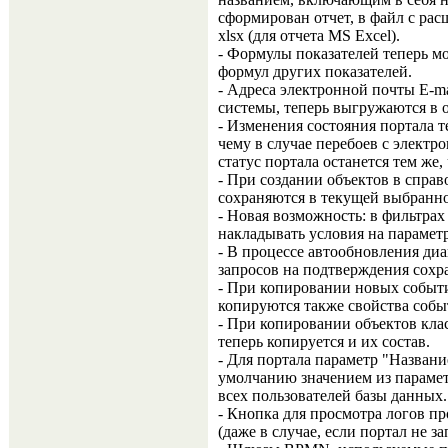
сформирован отчет, в файл с рас
xlsx (для отчета MS Excel).
- Формулы показателей теперь м
формул других показателей.
- Адреса электронной почты E-ma
системы, теперь выгружаются в 
- Изменения состояния портала т
чему в случае перебоев с элект
статус портала останется тем же,
- При создании объектов в спра
сохраняются в текущей выбранно
- Новая возможность: в фильтрах
накладывать условия на параметр
- В процессе автообновления ди
запросов на подтверждения сохр
- При копировании новых событ
копируются также свойства собы
- При копировании объектов клас
теперь копируется и их состав.
- Для портала параметр "Названи
умолчанию значением из парамет
всех пользователей базы данных.
- Кнопка для просмотра логов пр
(даже в случае, если портал не з