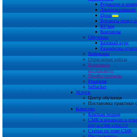
Редакции и комп
Лицензирование
Цена
Вопросы перед п
ВУЗам
Контакты
Обучение
Базовый курс
Разработка отчет
Вебинары
Отраслевые кейсы
Компании
кто использует
Профессионалы
Решения
bsHacker
Услуги
Центр обучения
Постановка практики 
Качество
Краткая теория
СМК в вопросах и отв
FAQ по СМК и HACCP
Статьи по теме СМК
Инструменты