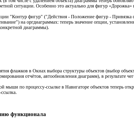
 (в том числе с удалением объекта) диаграммы теперь обновляют
етной ситуации. Особенно это актуально для фигур «Дорожка»
ции "Контур фигур" ("Действия - Положение фигур - Привязка 
ивание") на оргдиаграммах: теперь значение опции, установлен
конкретной диаграммы).
ятия флажков в Окнах выбора структуры объектов (выбор объек
мирования отчётов, автообновления диаграмм), в результате че
й мыши по процессу-ссылке в Навигаторе объектов теперь откр
-ссылка.
нию функционала