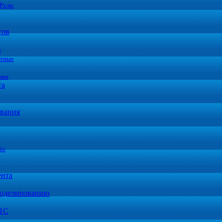
Роли.
тов
в
стные
ики
та
вания
io
ента
моделированию
 1С