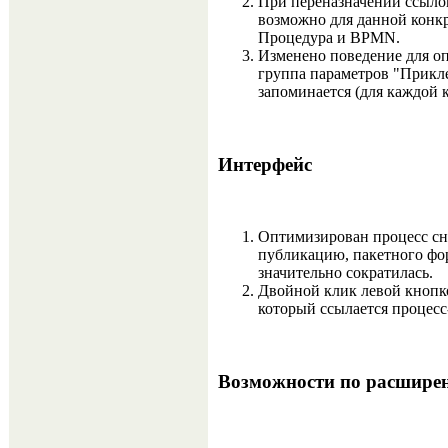
При переназначении ссылок
возможно для данной конкр
Процедура и BPMN.
Изменено поведение для оп
группа параметров "Прикле
запоминается (для каждой 
Интерфейс
Оптимизирован процесс сн
публикацию, пакетного фор
значительно сократилась.
Двойной клик левой кнопко
который ссылается процесс
Возможности по расшире