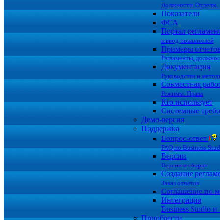
Должности. Отделы. 
Показатели
ФСА
Портал регламен
и ввод показателей
Примеры отчето
Регламенты, должно
Документация
Руководства и метод
Совместная рабо
Режимы. Права
Кто использует
Системные требо
Демо-версия
Поддержка
Вопрос-ответ
FAQ по Business Stud
Версии
Версии и сборки
Создание реглам
Заказ отчетов
Соглашение по 
Интеграция
Business Studio и
Приобрести