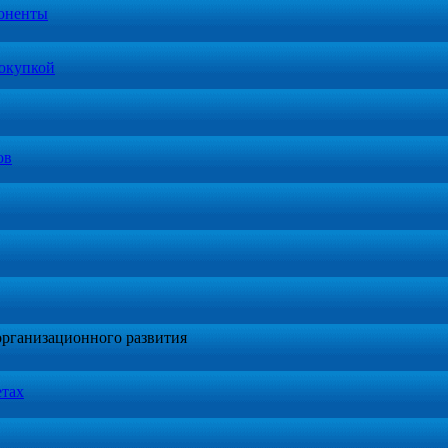
оненты
окупкой
ов
организационного развития
етах