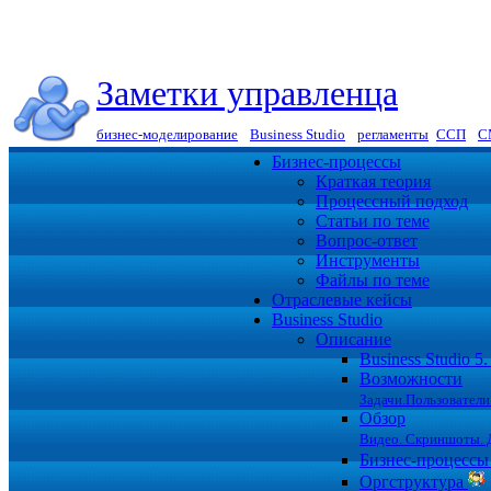
Заметки управленца
бизнес-моделирование
|
Business Studio
|
регламенты
|
ССП
|
С
Бизнес-процессы
Краткая теория
Процессный подход
Статьи по теме
Вопрос-ответ
Инструменты
Файлы по теме
Отраслевые кейсы
Business Studio
Описание
Business Studio 
Возможности
Задачи.Пользователи
Обзор
Видео. Скриншоты. 
Бизнес-процесс
Оргструктура