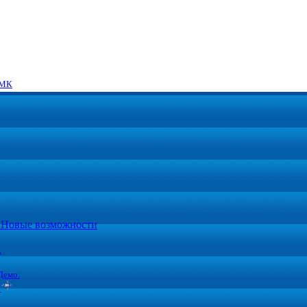
МК
5. Новые возможности
.
Демо.
ы