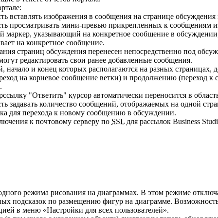
ртале:
ь вставлять изображения в сообщения на странице обсуждения 
ть просматривать мини-превью прикрепленных к сообщениям и
й маркер, указывающий на конкретное сообщение в обсуждении,
ывает на конкретное сообщение.
тания страниц обсуждения перенесен непосредственно под обсуж
могут редактировать свои ранее добавленные сообщения.
, начало и конец которых располагаются на разных страницах, 
переход на корневое сообщение ветки) и продолжению (переход 
.
ссылку "Ответить" курсор автоматически переносится в область
ть задавать количество сообщений, отображаемых на одной стр
ка для перехода к новому сообщению в обсуждении.
лючения к почтовому серверу по
SSL
для рассылок Business Studio
дного режима рисования на диаграммах. В этом режиме отключа
ных подсказок по размещению фигур на диаграмме. Возможность
цией в меню «Настройки для всех пользователей».