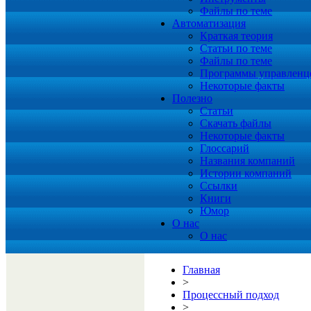
Файлы по теме
Автоматизация
Краткая теория
Статьи по теме
Файлы по теме
Программы управленц
Некоторые факты
Полезно
Статьи
Скачать файлы
Некоторые факты
Глоссарий
Названия компаний
Истории компаний
Ссылки
Книги
Юмор
О нас
О нас
Главная
>
Процессный подход
>