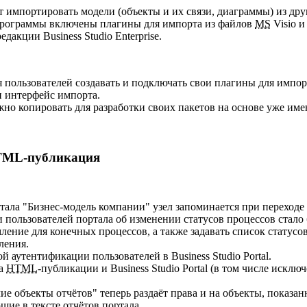
 импортировать модели (объекты и их связи, диаграммы) из дру
программы включены плагины для импорта из файлов
MS
Visio и
дакции Business Studio Enterprise.
 пользователей создавать и подключать свои плагины для импор
 интерфейс импорта.
но копировать для разработки своих пакетов на основе уже им
 HTML-публикация
ала "Бизнес-модель компании" узел запоминается при переходе 
пользователей портала об изменении статусов процессов стало
ление для конечных процессов, а также задавать список статусо
ления.
 аутентификации пользователей в Business Studio Portal.
ка
HTML
-публикации и Business Studio Portal (в том числе исклю
е объекты отчётов" теперь раздаёт права и на объекты, показан
щие в тексте отчётов портала.