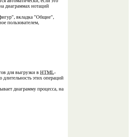
ся автоматически, если это
 на диаграммах нотаций
фигур", вкладка "Общие",
ное пользователем,
тов для выгрузки в
HTML
-
го длительность этих операций
ывает диаграмму процесса, на