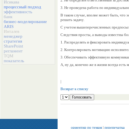
2. Не определен ответственный за достиже
Исикава
процессный подход
3. Не проведена работа по индивидуальн
эффективность
В таком случае, вполне может быть, что э
банк
решать задачу.
бизнес-моделирование
ARIS
С учетом вышеперечисленных предпосылок
Инталев
Следствия просты, а выводы известны бо
менеджер
стратегия
1. Распределять и фиксировать индивиду
SharePoint
2. Контролировать мотивацию исполните
регламент
TQM
3. Обеспечивать эффективную коммуника
показатель
А, ну да, конечно же в жизни всегда ест
|
Возврат к списку
ориентир по темам
|
перепечатка