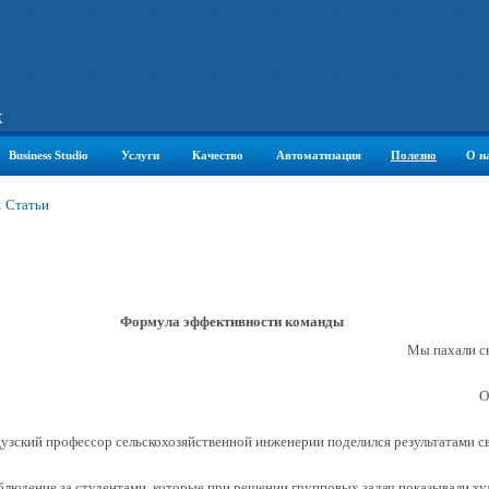
К
Business Studio
Услуги
Качество
Автоматизация
Полезно
О н
: Статьи
Формула эффективности команды
Мы пахали ск
О
цузский профессор сельскохозяйственной инженерии поделился результатами 
людение за студентами, которые при решении групповых задач показывали ху