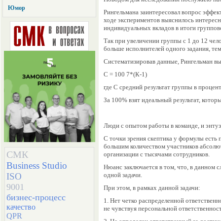
Юмор
Рингельмана заинтересовал вопрос эффек
ходе экспериментов выяснилось интересн
индивидуальных вкладов в итоги группов
Так при увеличении группы с 1 до 12 чел
больше исполнителей одного задания, тем
Систематизировав данные, Рингельман в
С = 100 7*(К-1)
где С средний результат группы в процент
За 100% взят идеальный результат, кото
Люди с опытом работы в команде, и энтуз
С точки зрения скептика у формулы есть п
большим количеством участников абсолю
СМК
организации с тысячами сотрудников.
Business Studio
Нюанс заключается в том, что, в данном 
ISO
одной задачи.
9001
При этом, в рамках данной задачи:
бизнес-процесс
1. Нет четко распределенной ответственн
качество
не чувствуя персональной ответственност
QPR