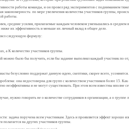
тивности работы команды, и он провел ряд экспериментов с подниманием тяжес
ая закономерность: по мере увеличения количества участников группы, проис
ой работы.
овек, средние усилия, прилагаемые каждым человеком уменьшались в среднем на
 ниже их эффективность и меньше их личный вклад в общее дело.
ывел следующую формулу:
ах, а К количество участников группы.
рый можно было бы получить, если бы задание выполнял каждый участник по от
иасты безусловно поддержат данную идею, скептики, скорее всего, усомнятся.
роблема: она недостоверна для групп с количеством участников более 15. Как 
тно неэффективны и не могут существовать. При этом всем известны вполне 
случае, нужно говорить не о количестве сотрудников в организации, а о групп
ости: задача поручена всем участникам. Здесь и проявляется эффект хорошо из
и полагается на других участников группы.