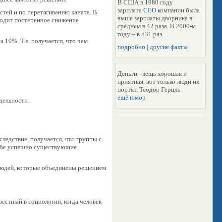
В США в 1980 году
зарплата
CEO
компании была
тей и по перетягиванию каната. В
выше зарплаты дворника в
ходит постепенное снижение
среднем в 42 раза. В 2000-м
году – в 531 раз.
 10%. Т.е. получается, что чем
подробно
|
другие факты
Деньги - вещь хорошая и
приятная, вот только люди их
портят. Теодор Герцль
ещё юмор
дельности.
следствие, получается, что группы с
себе успешно существующие
е людей, которые объединены решением
вестный в социологии, когда человек