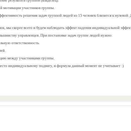
ние результата группой (владелец).
ой мотивации участников группы.
ффективность решения задач группой людей из 15 человек близится к нулевой. Д
, мы скорее всего и будем наблюдать эффект падения индивидуальной эффек
льшинству управленцев. При постановке задач группе людей нужно:
альную ответственность.
лей.
цию между участниками группы.
ь место индивидуальному подвигу, и формула данный момент не учитывает :)