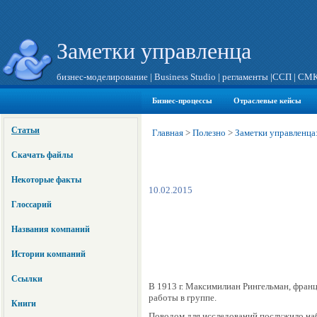
Заметки управленца
бизнес-моделирование
|
Business Studio
|
регламенты
|
ССП
|
СМ
Бизнес-процессы
Отраслевые кейсы
Статьи
Главная
>
Полезно
>
Заметки управленца
Скачать файлы
Некоторые факты
10.02.2015
Глоссарий
Названия компаний
Истории компаний
Ссылки
В 1913 г. Максимилиан Рингельман, фран
работы в группе.
Книги
Поводом для исследований послужило наб