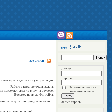
ас
теги
все статьи
|
Логин:
Пароль:
азала муха, сидящая на ухе у лошади.
Работа в команде очень важна.
Запомнить меня на
на позволяет свалить вину на другого.
этом компьютере
Восьмое правило Фингейла.
своих исследований продуктивности
Забыл пароль
дшее качество решений.