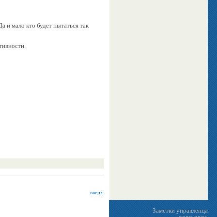
а и мало кто будет пытаться так
тивности.
вверх
Заметки управленца