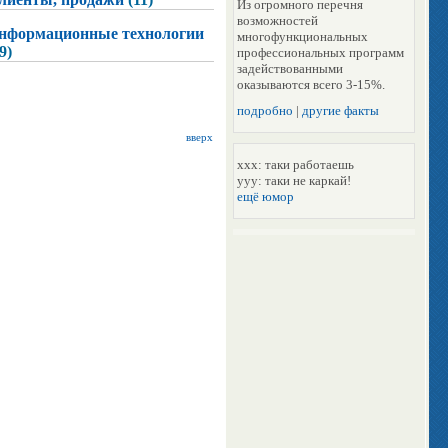
Из огромного перечня
возможностей
нформационные технологии
многофункциональных
9)
профессиональных программ
задействованными
оказываются всего 3-15%.
подробно
|
другие факты
вверх
xxx: таки работаешь
yyy: таки нe каркай!
ещё юмор