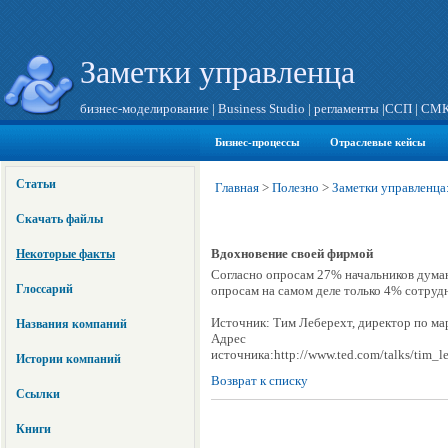
Заметки управленца
бизнес-моделирование
|
Business Studio
|
регламенты
|
ССП
|
СМ
Бизнес-процессы
Отраслевые кейсы
Статьи
Главная
>
Полезно
>
Заметки управленца:
Скачать файлы
Вдохновение своей фирмой
Некоторые факты
Согласно опросам 27% начальников думаю
Глоссарий
опросам на самом деле только 4% сотруд
Источник: Тим Леберехт, директор по ма
Названия компаний
Адрес
источника:http://www.ted.com/talks/tim_l
Истории компаний
Возврат к списку
Ссылки
Книги