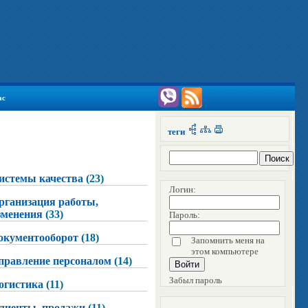
ас
теги
истемы качества
(23)
Логин:
рганизация работы,
зменения
(33)
Пароль:
окументооборот
(18)
Запомнить меня на
этом компьютере
правление персоналом
(14)
Забыл пароль
огистика
(11)
лиенты, продажи
(11)