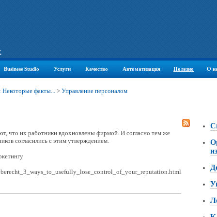
К
Business Studio
Услуги
Качество
Автоматизация
Полезно
О н
 Некоторые факты...
>
Управление персоналом
С
т, что их работники вдохновлены фирмой. И согласно тем же
ников согласились с этим утверждением.
О
и
ркетингу
Д
eberecht_3_ways_to_usefully_lose_control_of_your_reputation.html
У
Л
К