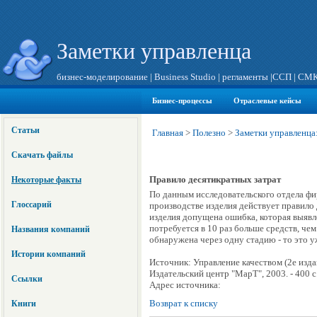
Заметки управленца
бизнес-моделирование
|
Business Studio
|
регламенты
|
ССП
|
СМ
Бизнес-процессы
Отраслевые кейсы
Статьи
Главная
>
Полезно
>
Заметки управленца:
Скачать файлы
Правило десятикратных затрат
Некоторые факты
По данным исследовательского отдела ф
Глоссарий
производстве изделия действует правило 
изделия допущена ошибка, которая выявл
потребуется в 10 раз больше средств, че
Названия компаний
обнаружена через одну стадию - то это уж
Истории компаний
Источник: Управление качеством (2е изда
Издательский центр "МарТ", 2003. - 400 с
Ссылки
Адрес источника:
Возврат к списку
Книги