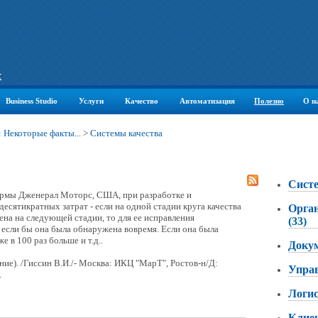
К
Business Studio
Услуги
Качество
Автоматизация
Полезно
О н
 Некоторые факты...
>
Системы качества
Сист
ирмы Дженерал Моторс, США, при разработке и
десятикратных затрат - если на одной стадии круга качества
Орган
ена на следующей стадии, то для ее исправления
(33)
м если бы она была обнаружена вовремя. Если она была
е в 100 раз больше и т.д..
Доку
ние). /Гиссин В.И./- Москва: ИКЦ "МарТ", Ростов-н/Д:
Управ
.
Логи
Клие