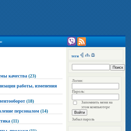
ас
теги
емы качества
(23)
Логин:
изация работы, изменения
Пароль:
ментооборот
(18)
Запомнить меня на
этом компьютере
ление персоналом
(14)
Забыл пароль
стика
(11)
нты, продажи
(11)