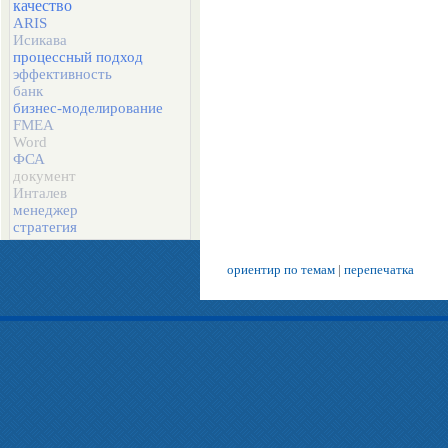
качество
ARIS
Исикава
процессный подход
эффективность
банк
бизнес-моделирование
FMEA
Word
ФСА
документ
Инталев
менеджер
стратегия
ориентир по темам
|
перепечатка