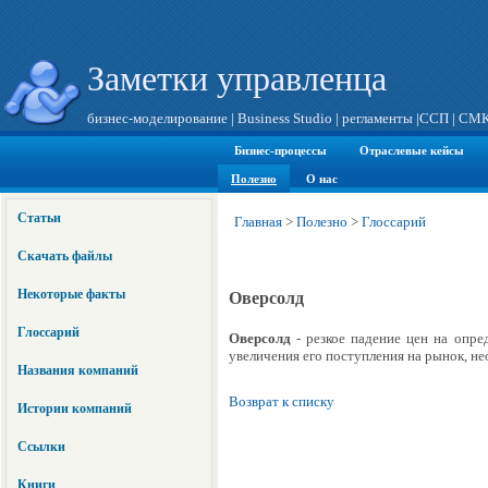
Заметки управленца
бизнес-моделирование
|
Business Studio
|
регламенты
|
ССП
|
СМ
Бизнес-процессы
Отраслевые кейсы
Полезно
О нас
Статьи
Главная
>
Полезно
>
Глоссарий
Скачать файлы
Некоторые факты
Оверсолд
Глоссарий
Оверсолд
- резкое падение цен на опре
увеличения его поступления на рынок, н
Названия компаний
Возврат к списку
Истории компаний
Ссылки
Книги