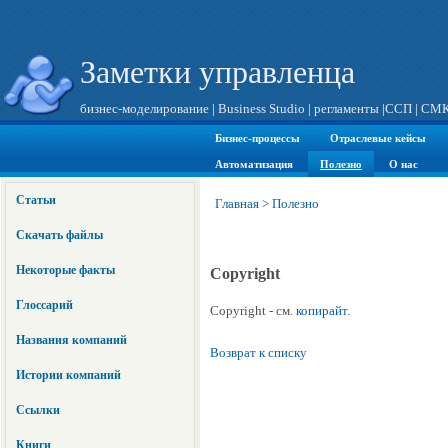
Заметки управленца
бизнес-моделирование
|
Business Studio
|
регламенты
|
ССП
|
СМ
Бизнес-процессы
Отраслевые кейсы
Автоматизация
Полезно
О нас
Статьи
Главная
>
Полезно
Скачать файлы
Некоторые факты
Copyright
Глоссарий
Copyright - см.
копирайт
.
Названия компаний
Возврат к списку
Истории компаний
Ссылки
Книги