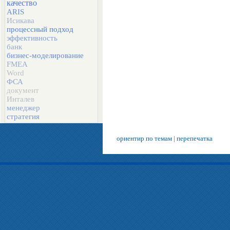
качество
ARIS
Исикава
процессный подход
эффективность
банк
бизнес-моделирование
FMEA
Word
ФСА
документ
Инталев
менеджер
стратегия
ориентир по темам
|
перепечатка