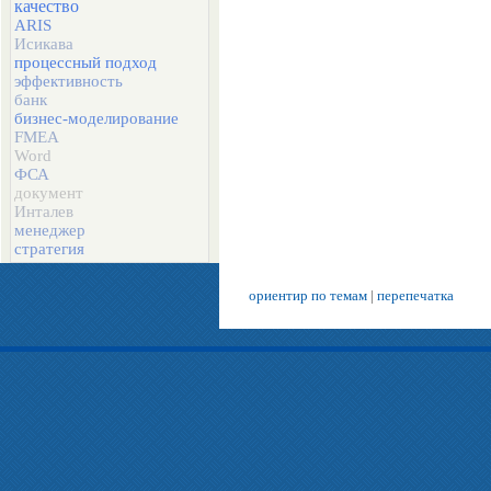
качество
ARIS
Исикава
процессный подход
эффективность
банк
бизнес-моделирование
FMEA
Word
ФСА
документ
Инталев
менеджер
стратегия
ориентир по темам
|
перепечатка