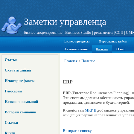
Заметки управленца
бизнес-моделирование
|
Business Studio
|
регламенты
|
ССП
|
СМ
Бизнес-процессы
Отраслевые кейсы
Автоматизация
Полезно
О нас
Статьи
Главная
>
Полезно
Скачать файлы
Некоторые факты
ERP
Глоссарий
ERP
(Enterprise Requirements Planning) -
Эти системы должны обеспечивать управ
Названия компаний
продажами, финансами и бухгалтерией.
К свойствам
MRP II
добавилось управлени
Истории компаний
концепция первая направленная на управл
Ссылки
Возврат к списку
Книги