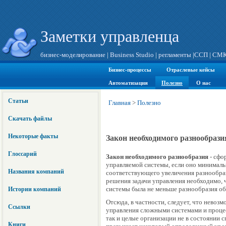
Заметки управленца
бизнес-моделирование
|
Business Studio
|
регламенты
|
ССП
|
СМ
Бизнес-процессы
Отраслевые кейсы
Автоматизация
Полезно
О нас
Статьи
Главная
>
Полезно
Скачать файлы
Некоторые факты
Закон необходимого разнообрази
Глоссарий
Закон необходимого разнообразия
- сфо
управляемой системы, если оно минималь
Названия компаний
соответствующего увеличения разнообраз
решения задачи управления необходимо
системы была не меньше разнообразия об
Истории компаний
Отсюда, в частности, следует, что невоз
Ссылки
управления сложными системами и процесс
так и целые организации не в состоянии 
Книги