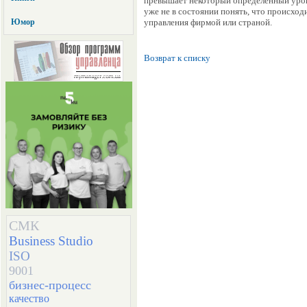
превышает некоторый определенный уров
уже не в состоянии понять, что происход
Юмор
управления фирмой или страной.
Возврат к списку
СМК
Business Studio
ISO
9001
бизнес-процесс
качество