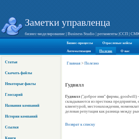
Заметки управленца
бизнес-моделирование
|
Business Studio
|
регламенты
|
ССП
|
СМ
Бизнес-процессы
Отраслевые кейсы
Автоматизация
Полезно
О нас
Статьи
Главная
>
Полезно
Скачать файлы
Некоторые факты
Гудвилл
Глоссарий
Гудвилл
("доброе имя" фирмы, goodwill) 
складываются из престижа предприятия, 
Названия компаний
клиентурой, местонахождения, номенкла
деловая репутация как разница между ры
Истории компаний
Возврат к списку
Ссылки
Книги