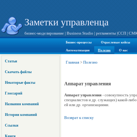
Заметки управленца
бизнес-моделирование
|
Business Studio
|
регламенты
|
ССП
|
СМ
Бизнес-процессы
Отраслевые кейсы
Автоматизация
Полезно
О нас
Статьи
Главная
>
Полезно
Скачать файлы
Некоторые факты
Аппарат управления
Глоссарий
Аппарат управления
- совокупность упр
специалистов и др. служащих) какой-либ
Названия компаний
ей или др. организациями.
Истории компаний
Возврат к списку
Ссылки
Книги