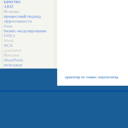
качество
ARIS
Исикава
процессный подход
эффективность
банк
бизнес-моделирование
FMEA
Word
ФСА
документ
Инталев
SharePoint
менеджер
ориентир по темам
|
перепечатка