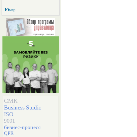
Юмор
СМК
Business Studio
ISO
9001
бизнес-процесс
QPR