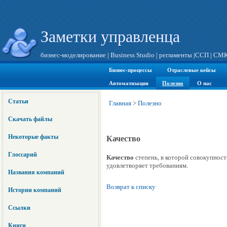
Заметки управленца
бизнес-моделирование
|
Business Studio
|
регламенты
|
ССП
|
СМ
Бизнес-процессы
Отраслевые кейсы
Автоматизация
Полезно
О нас
Статьи
Главная
>
Полезно
Скачать файлы
Некоторые факты
Качество
Глоссарий
Качество
степень, в которой совокупнос
удовлетворяет требованиям.
Названия компаний
Возврат к списку
Истории компаний
Ссылки
Книги