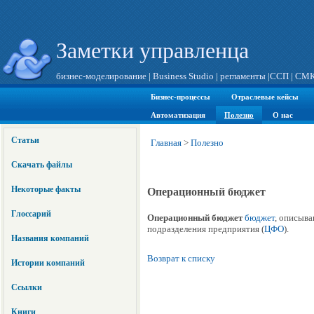
Заметки управленца
бизнес-моделирование
|
Business Studio
|
регламенты
|
ССП
|
СМ
Бизнес-процессы
Отраслевые кейсы
Автоматизация
Полезно
О нас
Статьи
Главная
>
Полезно
Скачать файлы
Некоторые факты
Операционный бюджет
Глоссарий
Операционный бюджет
бюджет
, описыв
подразделения предприятия (
ЦФО
).
Названия компаний
Возврат к списку
Истории компаний
Ссылки
Книги