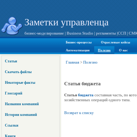
Заметки управленца
бизнес-моделирование
|
Business Studio
|
регламенты
|
ССП
|
СМ
Бизнес-процессы
Отраслевые кейсы
Автоматизация
Полезно
О нас
Статьи
Главная
>
Полезно
Скачать файлы
Некоторые факты
Статья бюджета
Глоссарий
Статья
бюджета
составная часть, по кот
хозяйственных операций одного типа.
Названия компаний
Возврат к списку
Истории компаний
Ссылки
Книги