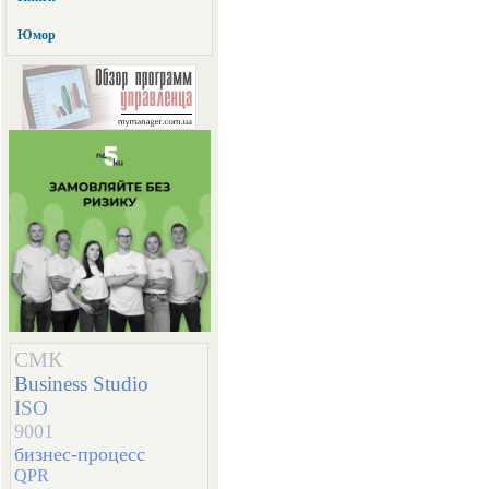
Юмор
СМК
Business Studio
ISO
9001
бизнес-процесс
QPR