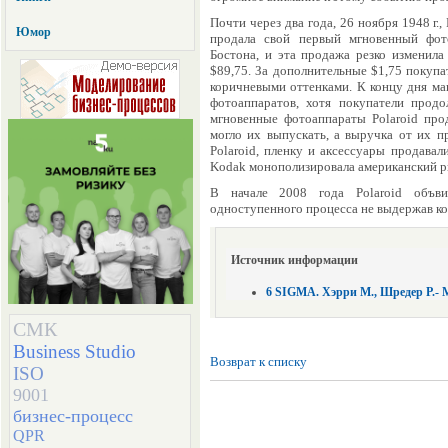
Почти через два года, 26 ноября 1948 г.,
Юмор
продала свой первый мгновенный фото
Бостона, и эта продажа резко изменил
$89,75. За дополнительные $1,75 покупа
коричневыми оттенками. К концу дня маг
фотоаппаратов, хотя покупатели прод
мгновенные фотоаппараты Polaroid прод
могло их выпускать, а выручка от их п
Polaroid, пленку и аксессуары продавали
Kodak монополизировала американский р
В начале 2008 года Polaroid объви
одноступенного процесса не выдержав к
Источник информации
6 SIGMA. Хэрри М., Шредер Р.- М.
СМК
Business Studio
Возврат к списку
ISO
9001
бизнес-процесс
QPR