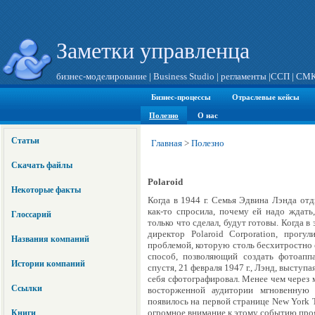
Заметки управленца
бизнес-моделирование
|
Business Studio
|
регламенты
|
ССП
|
СМ
Бизнес-процессы
Отраслевые кейсы
Полезно
О нас
Статьи
Главная
>
Полезно
Скачать файлы
Polaroid
Некоторые факты
Когда в 1944 г. Семья Эдвина Лэнда от
как-то спросила, почему ей надо ждать
Глоссарий
только что сделал, будут готовы. Когда 
директор Polaroid Corporation, прогу
Названия компаний
проблемой, которую столь бесхитростно 
способ, позволяющий создать фотоапп
Истории компаний
спустя, 21 февраля 1947 г., Лэнд, высту
себя сфотографировал. Менее чем через 
Ссылки
восторженной аудитории мгновенную
появилось на первой странице New York T
огромное внимание к этому событию про
Книги