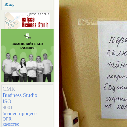
Юмор
СМК
Business Studio
ISO
9001
бизнес-процесс
QPR
качество