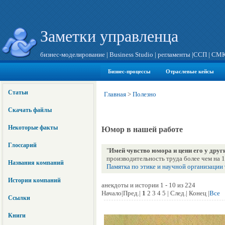
Заметки управленца
бизнес-моделирование
|
Business Studio
|
регламенты
|
ССП
|
СМ
Бизнес-процессы
Отраслевые кейсы
Статьи
Главная
>
Полезно
Скачать файлы
Некоторые факты
Юмор в нашей работе
Глоссарий
"
Имей чувство юмора и цени его у друг
производительность труда более чем на 
Названия компаний
Памятка по этике и научной организации
Истории компаний
анекдоты и истории 1 - 10 из 224
Начало|Пред.|
1
2 3 4 5 | След.| Конец |
Все
Ссылки
Книги