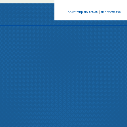
ориентир по темам
|
перепечатка