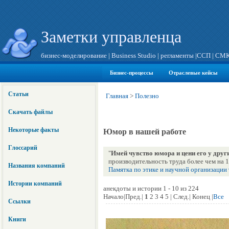
Заметки управленца
бизнес-моделирование
|
Business Studio
|
регламенты
|
ССП
|
СМ
Бизнес-процессы
Отраслевые кейсы
Статьи
Главная
>
Полезно
Скачать файлы
Некоторые факты
Юмор в нашей работе
Глоссарий
"
Имей чувство юмора и цени его у друг
производительность труда более чем на 
Названия компаний
Памятка по этике и научной организации
Истории компаний
анекдоты и истории 1 - 10 из 224
Начало|Пред.|
1
2 3 4 5 | След.| Конец |
Все
Ссылки
Книги