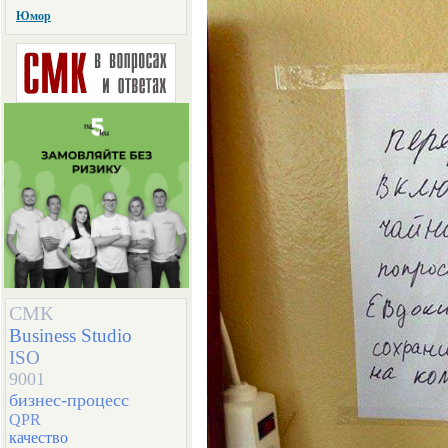
Юмор
СМК
Business Studio
ISO
9001
бизнес-процесс
QPR
качество