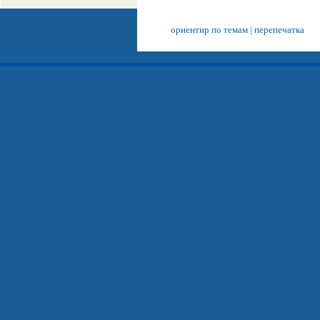
ориентир по темам
|
перепечатка