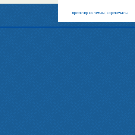
ориентир по темам
|
перепечатка