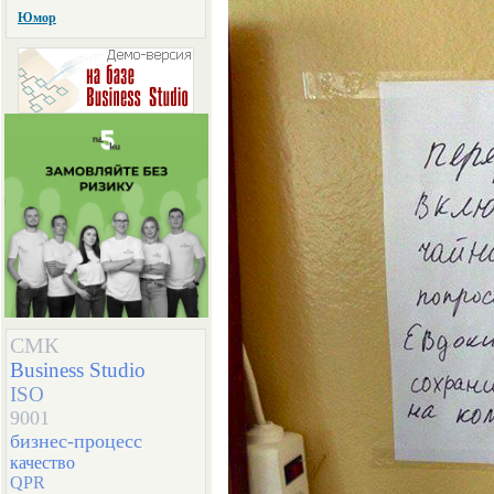
Юмор
СМК
Business Studio
ISO
9001
бизнес-процесс
качество
QPR