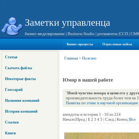
Заметки управленца
бизнес-моделирование
|
Business Studio
|
регламенты
|
ССП
|
СМ
Бизнес-процессы
Отраслевые кейсы
Статьи
Главная
>
Полезно
Скачать файлы
Некоторые факты
Юмор в нашей работе
Глоссарий
"
Имей чувство юмора и цени его у друг
производительность труда более чем на 
Названия компаний
Памятка по этике и научной организации
Истории компаний
анекдоты и истории 1 - 10 из 224
Начало|Пред.|
1
2 3 4 5 | След.| Конец |
Все
Ссылки
Книги