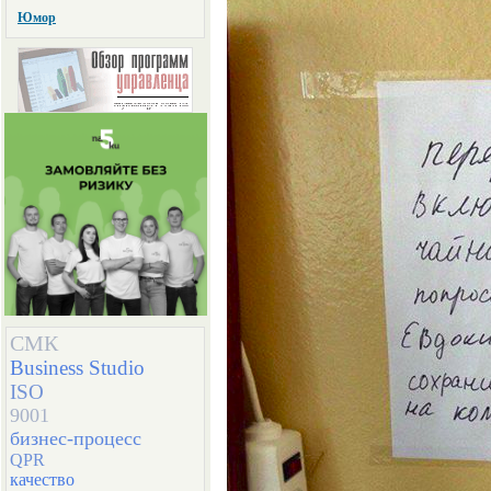
Юмор
СМК
Business Studio
ISO
9001
бизнес-процесс
QPR
качество