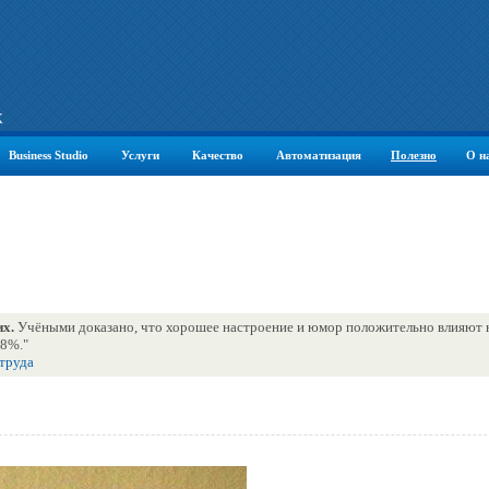
К
Business Studio
Услуги
Качество
Автоматизация
Полезно
О н
их.
Учёными доказано, что хорошее настроение и юмор положительно влияют 
18%."
 труда