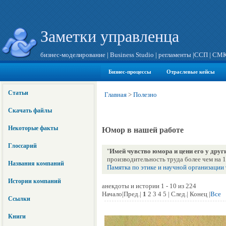
Заметки управленца
бизнес-моделирование
|
Business Studio
|
регламенты
|
ССП
|
СМ
Бизнес-процессы
Отраслевые кейсы
Статьи
Главная
>
Полезно
Скачать файлы
Некоторые факты
Юмор в нашей работе
Глоссарий
"
Имей чувство юмора и цени его у друг
производительность труда более чем на 
Названия компаний
Памятка по этике и научной организации
Истории компаний
анекдоты и истории 1 - 10 из 224
Начало|Пред.|
1
2 3 4 5 | След.| Конец |
Все
Ссылки
Книги