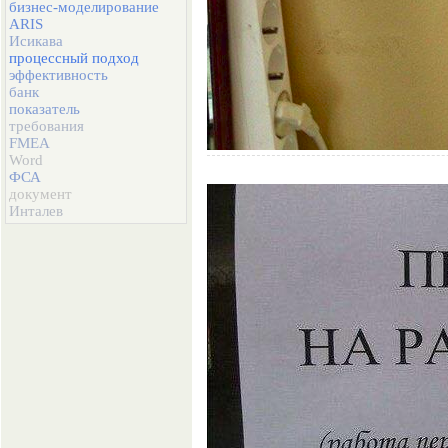
бизнес-моделирование
ARIS
Исикава
процессный подход
эффективность
банк
показатель
требования
FMEA
Word
ФСА
документ
Инталев