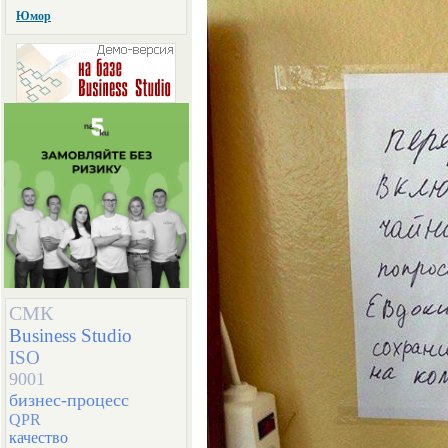
Юмор
СМК
Business Studio
ISO
9001
бизнес-процесс
QPR
качество