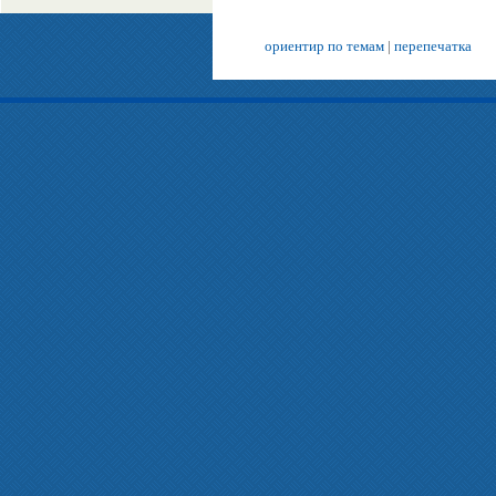
ориентир по темам
|
перепечатка