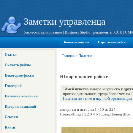
Заметки управленца
бизнес-моделирование
|
Business Studio
|
регламенты
|
ССП
|
СМ
Бизнес-процессы
Отраслевые кейсы
Статьи
Главная
>
Полезно
Скачать файлы
Некоторые факты
Юмор в нашей работе
Глоссарий
"
Имей чувство юмора и цени его у друг
производительность труда более чем на 
Названия компаний
Памятка по этике и научной организации
Истории компаний
анекдоты и истории 1 - 10 из 224
Начало|Пред.|
1
2 3 4 5 | След.| Конец |Все
Ссылки
Книги