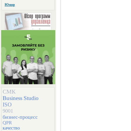
Юмор
СМК
Business Studio
ISO
9001
бизнес-процесс
QPR
качество