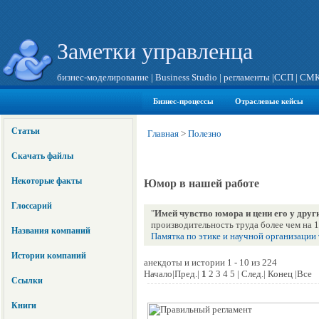
Заметки управленца
бизнес-моделирование
|
Business Studio
|
регламенты
|
ССП
|
СМ
Бизнес-процессы
Отраслевые кейсы
Статьи
Главная
>
Полезно
Скачать файлы
Некоторые факты
Юмор в нашей работе
Глоссарий
"
Имей чувство юмора и цени его у друг
производительность труда более чем на 
Названия компаний
Памятка по этике и научной организации
Истории компаний
анекдоты и истории 1 - 10 из 224
Начало|Пред.|
1
2 3 4 5 | След.| Конец |Все
Ссылки
Книги