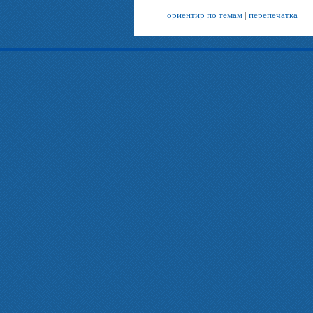
ориентир по темам
|
перепечатка