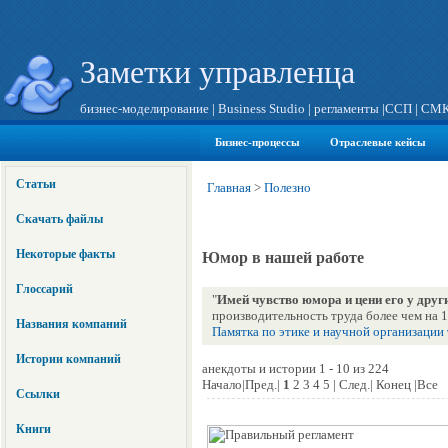
Заметки управленца
бизнес-моделирование
|
Business Studio
|
регламенты
|
ССП
|
СМ
Бизнес-процессы
Отраслевые кейсы
Статьи
Главная
>
Полезно
Скачать файлы
Некоторые факты
Юмор в нашей работе
Глоссарий
"
Имей чувство юмора и цени его у друг
производительность труда более чем на 
Названия компаний
Памятка по этике и научной организации
Истории компаний
анекдоты и истории 1 - 10 из 224
Начало|Пред.|
1
2 3 4 5 | След.| Конец |Все
Ссылки
Книги