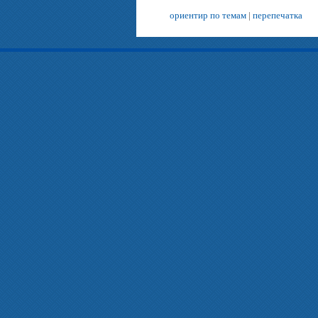
ориентир по темам
|
перепечатка