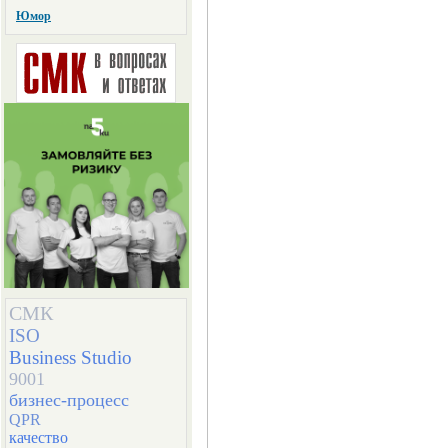
Юмор
СМК
ISO
Business Studio
9001
бизнес-процесс
QPR
качество