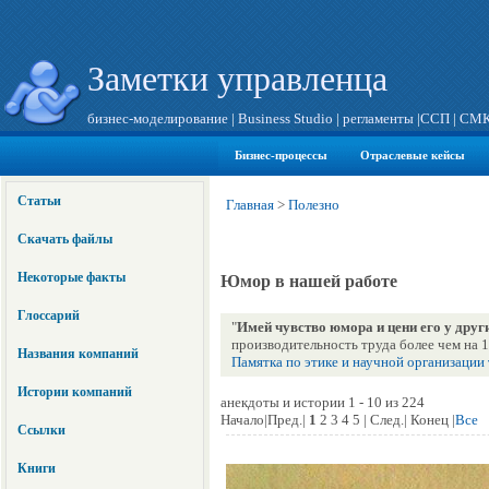
Заметки управленца
бизнес-моделирование
|
Business Studio
|
регламенты
|
ССП
|
СМ
Бизнес-процессы
Отраслевые кейсы
Статьи
Главная
>
Полезно
Скачать файлы
Некоторые факты
Юмор в нашей работе
Глоссарий
"
Имей чувство юмора и цени его у друг
производительность труда более чем на 
Названия компаний
Памятка по этике и научной организации
Истории компаний
анекдоты и истории 1 - 10 из 224
Начало|Пред.|
1
2 3 4 5 | След.| Конец |
Все
Ссылки
Книги