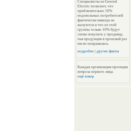
Специалисты из General
Electric полагают, что
приблизительно 10%
недовольных потребителей
фактически никогда не
жалуются и что из этой
группы только 10% будут
снова покупать у продавца,
чья продукция в прошлый раз
им не понравилась.
подробно
|
другие факты
Каждая организация проекция
невроза первого лица.
ещё юмор