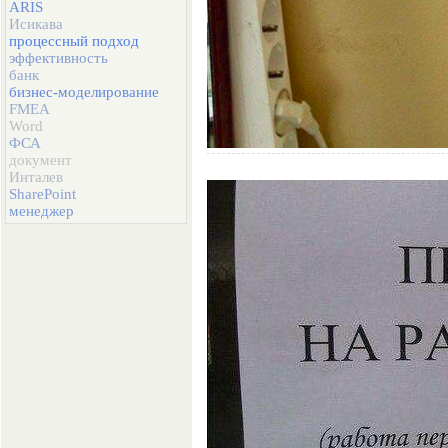
ARIS
Исикава
процессный подход
эффективность
банк
бизнес-моделирование
FMEA
Word
ФСА
документ
Инталев
SharePoint
менеджер