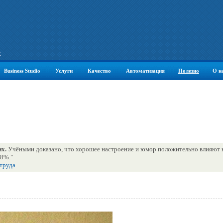
К
Business Studio
Услуги
Качество
Автоматизация
Полезно
О н
их.
Учёными доказано, что хорошее настроение и юмор положительно влияют 
18%."
 труда