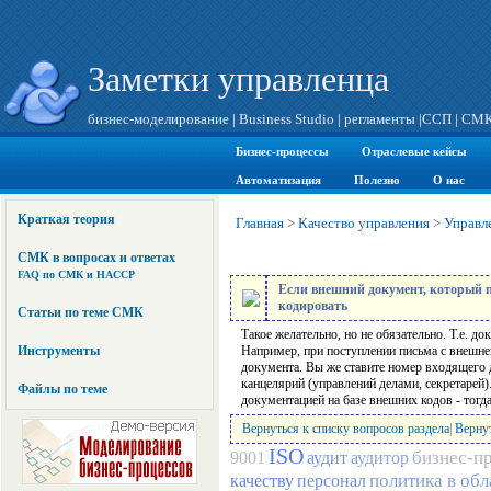
Заметки управленца
бизнес-моделирование
|
Business Studio
|
регламенты
|
ССП
|
СМ
Бизнес-процессы
Отраслевые кейсы
Автоматизация
Полезно
О нас
Краткая теория
Главная
>
Качество управления
>
Управл
СМК в вопросах и ответах
FAQ по СМК и HACCP
Если внешний документ, который по
кодировать
Статьи по теме СМК
Такое желательно, но не обязательно. Т.е. д
Инструменты
Например, при поступлении письма с внешне
документа. Вы же ставите номер входящего 
канцелярий (управлений делами, секретарей
Файлы по теме
документацией на базе внешних кодов - тогд
Вернуться к списку вопросов раздела
|
Вернут
ISO
бизнес-п
9001
аудит
аудитор
политика в обл
качеству
персонал