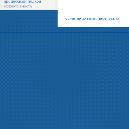
процессный подход
эффективность
ориентир по темам
|
перепечатка