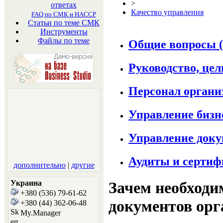
>
ответах
Качество управления
FAQ по СМК и HACCP
Статьи по теме СМК
Инструменты
Файлы по теме
Общие вопросы
Руководство, це
Персонал орган
Управление бизн
Управление док
Аудиты и серти
дополнительно
|
другие
Украина
Зачем необходи
+380 (536) 79-61-62
документов орг
+380 (44) 362-06-48
My.Manager