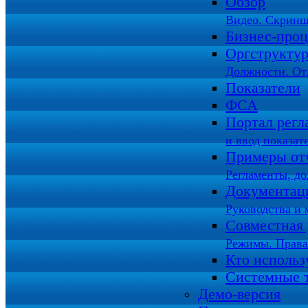
Обзор
Видео. Скринш
Бизнес-про
Оргструкту
Должности. От
Показатели
ФСА
Портал регл
и ввод показат
Примеры от
Регламенты, д
Документац
Руководства и 
Совместная 
Режимы. Права
Кто использ
Системные 
Демо-версия