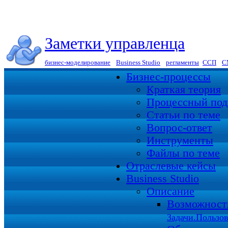
Заметки управленца
бизнес-моделирование
|
Business Studio
|
регламенты
|
ССП
|
С
Бизнес-процессы
Краткая теория
Процессный под
Статьи по теме
Вопрос-ответ
Инструменты
Файлы по теме
Отраслевые кейсы
Business Studio
Описание
Возможност
Задачи.Пользов