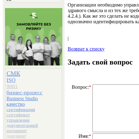
Организации необходимо управля
здравого смысла и из тех же треб
4.2.4.). Как же это сделать не 
однозначно идентифицировать к
|
Возврат к списку
Задать свой вопрос
СМК
ISO
9001
Вопрос:
*
бизнес-процесс
Business Studio
качество
сертификация
сертификат
управление
документацией
регламент
Имя:
*
документ