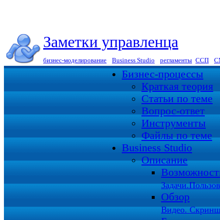
Заметки управленца
бизнес-моделирование
|
Business Studio
|
регламенты
|
ССП
|
С
Бизнес-процессы
Краткая теория
Статьи по теме
Вопрос-ответ
Инструменты
Файлы по теме
Business Studio
Описание
Возможност
Задачи.Пользов
Обзор
Видео. Скринш