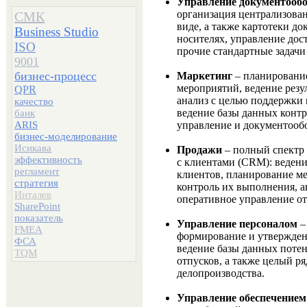
Управление документообо
организация централизова
СМК
виде, а также картотеки д
Business Studio
носителях, управление дос
ISO
прочие стандартные задачи
9001
бизнес-процесс
Маркетинг
– планировани
мероприятий, ведение резу
QPR
анализ с целью поддержки
качество
ведение базы данных контр
банк
ARIS
управление и документооб
бизнес-моделирование
Исикава
Продажи
– полный спектр
эффективность
с клиентами (CRM): веден
регламент
клиентов, планирование м
стратегия
контроль их выполнения, а
Инталев
оперативное управление о
SharePoint
показатель
Управление персоналом
–
FMEA
формирование и утверждени
ФСА
ведение базы данных поте
TQM
отпусков, а также целый ря
делопроизводства.
Управление обеспечением