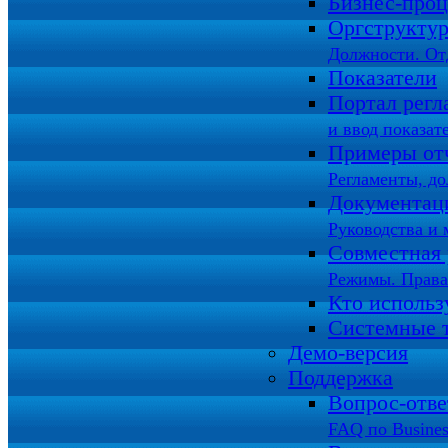
Бизнес-про
Оргструкту
Должности. От
Показатели
Портал регл
и ввод показат
Примеры от
Регламенты, д
Документац
Руководства и 
Совместная 
Режимы. Права
Кто использ
Системные 
Демо-версия
Поддержка
Вопрос-отв
FAQ по Busines