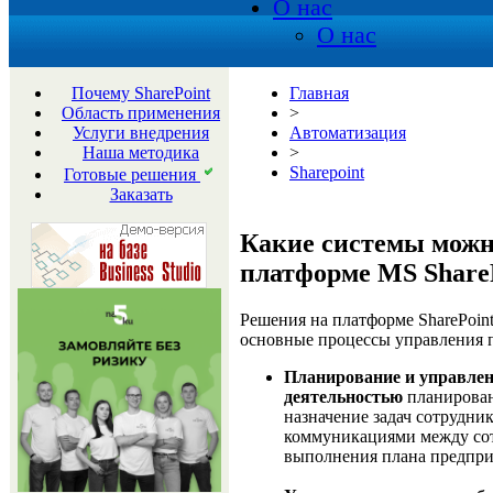
О нас
О нас
Почему SharePoint
Главная
Область применения
>
Услуги внедрения
Автоматизация
Наша методика
>
Sharepoint
Готовые решения
Заказать
Какие системы можн
платформе MS Share
Решения на платформе SharePoint
основные процессы управления 
Планирование и управлен
деятельностью
планирован
назначение задач сотрудни
коммуникациями между сот
выполнения плана предпри