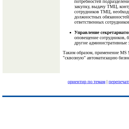
потребностей подразделен
закупку, выдачу ТМЦ, конт
сотрудников ТМЦ, необхо
должностных обязанностей,
ответственных сотрудников
Управление секретариат
оповещение сотрудников, 
другие административные з
Таким образом, применение MS S
"сквозную" автоматизацию бизне
ориентир по темам
|
перепечат