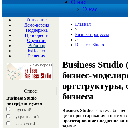
О нас
О нас
Описание
Главная
Демо-версия
>
Поддержка
Бизнес-процессы
Приобрести
>
Обучение
Business Studio
Вебинар
bsHacker
Решения
Business Studio 
бизнес-моделир
оргструктуры, 
Опрос:
бизнеса
Business Studio
интерфейс нужен
русский
Business Studio
- система бизнес
цикл проектирования и оптимиз
украинский
проектирование внедрение кон
казахский
задачи: