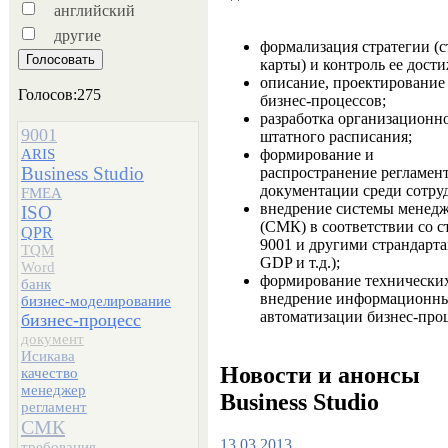
английский
другие
формализация стратегии (с
карты) и контроль ее дост
описание, проектирование
Голосов:275
бизнес-процессов;
разработка организационн
9001
штатного расписания;
формирование и
ARIS
Business Studio
распространение регламе
документации среди сотру
FMEA
внедрение системы менедж
ISO
(СМК) в соответствии со с
QPR
9001 и другими страндарт
TQM
GDP и т.д.);
Word
формирование технических
банк
внедрение информационны
бизнес-моделирование
автоматизации бизнес-проц
бизнес-процесс
документ
Исикава
Новости и анонсы
качество
менеджер
Business Studio
регламент
СМК
13.03.2013
требования