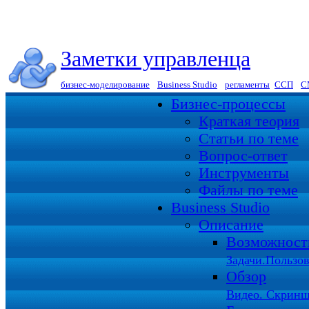
Заметки управленца
бизнес-моделирование
|
Business Studio
|
регламенты
|
ССП
|
С
Бизнес-процессы
Краткая теория
Статьи по теме
Вопрос-ответ
Инструменты
Файлы по теме
Business Studio
Описание
Возможност
Задачи.Пользов
Обзор
Видео. Скринш