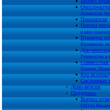
Бизнес-про
Оргструкту
Должности. От
Показатели
Портал регл
и ввод показат
Примеры от
Регламенты, д
Документац
Руководства и 
Совместная 
Режимы. Права
Кто использ
Системные 
Демо-версия
Поддержка
Вопрос-отв
FAQ по Busines