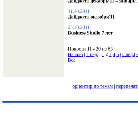
Дайджест декабрь’11 – январь’
31.10.2011
Дайджест октября'11
05.10.2011
Business Studio 7 лет
Новости 11 - 20 из 63
Начало
|
Пред.
|
1
2
3
4
5
|
След.
|
Все
ориентир по темам
|
перепечат