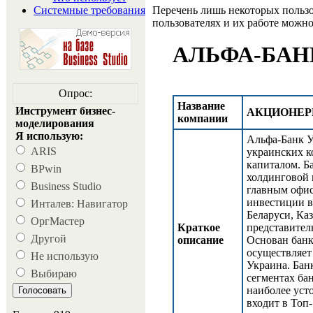
Перечень лишь некоторых пользов
Системные требования
пользователях и их работе можн
АЛЬФА-БАН
Опрос:
Название
Инструмент бизнес-
АКЦИОНЕР
компании
моделирования
Я использую:
Альфа-Банк У
ARIS
украинских к
капиталом. Б
BPwin
холдинговой
Business Studio
главным офи
инвестиции в
Инталев: Навигатор
Беларуси, Каз
ОргМастер
Краткое
представител
Другой
описание
Основан банк 
осуществляет
Не использую
Украина. Бан
Выбираю
сегментах ба
наиболее уст
входит в Топ