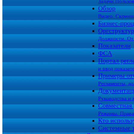
Задачи.Пользов
Обзор
Видео. Скринш
Бизнес-про
Оргструкту
Должности. От
Показатели
ФСА
Портал регл
и ввод показат
Примеры от
Регламенты, д
Документац
Руководства и 
Совместная 
Режимы. Права
Кто использ
Системные 