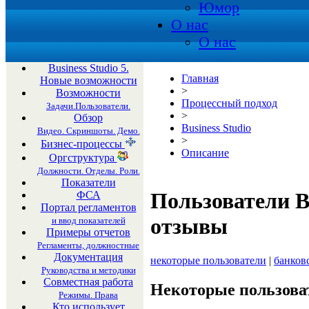
Юмор
О нас
О нас
Business Studio 5.
Главная
Новые возможности
>
Возможности
Процессный подход
Задачи.Пользователи.
>
Обзор
Business Studio
Видео. Скриншоты. Демо.
>
Бизнес-процессы
Описание
Оргструктура
Должности. Отделы. Роли.
Показатели
Пользователи Bu
ФСА
Портал регламентов
отзывы
и ввод показателей
Примеры отчетов
Регламенты, должностные
Документация
некоторые пользователи
|
банков
Руководства и методики
Совместная работа
Некоторые пользоват
Режимы. Права
Кто использует