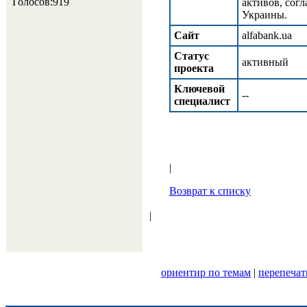
Голосов:919
активов, сог
Украины.
Сайт
alfabank.ua
Статус
активный
проекта
Ключевой
--
специалист
|
Возврат к списку
|
ориентир по темам
|
перепечат