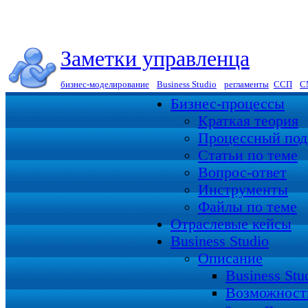
Заметки управленца
бизнес-моделирование
|
Business Studio
|
регламенты
|
ССП
|
С
Бизнес-процессы
Краткая теория
Процессный под
Статьи по теме
Вопрос-ответ
Инструменты
Файлы по теме
Отраслевые кейсы
Business Studio
Описание
Business St
Возможност