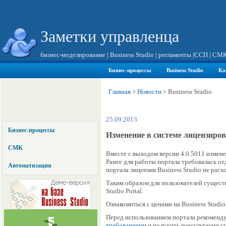
Заметки управленца
бизнес-моделирование
|
Business Studio
|
регламенты
|
ССП
|
СМ
Бизнес-процессы
Business Studio
Ка
Главная
>
Новости
>
Business Studio
25.09.2013
Бизнес-процессы
Изменение в системе лицензирова
СМК
Вместе с выходом версии 4.0.5011 изменен
Ранее для работы портала требовалась от
Автоматизация
портала лицензия Business Studio не расх
Таким образом для пользователей сущест
Studio Portal.
Ознакомиться с ценами на Business Studio 
Перед использованием портала рекоменду
требованиями
и получить консультации
с