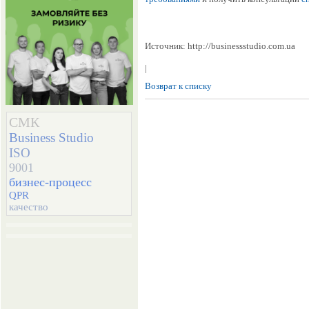
Источник: http://businessstudio.com.ua
|
Возврат к списку
СМК
Business Studio
ISO
9001
бизнес-процесс
QPR
качество