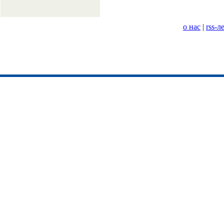
о нас
|
rss-л