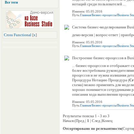
Все теги
нотаций среди пользователей ...
Изменен: 05.05.2016
Путь:
Главная
/
Бизнес-процессы
/
Business St
Система бизнес-моделирования Busi
Cross Functional
[
x
]
демо-версия | вопрос-ответ | приобр
Изменен: 05.05.2016
Путь:
Главная
/
Бизнес-процессы
/
Business St
Построение бизнес-процессов в Busi
... бизнес-процессов и отображает 
более востребована руководителями
процессов и не нужна излишняя дет
Процедура Нотацию Процедура (
Cr
схема) можно применять для модел
хорошо понимается сотрудниками ра
описания хода выполнения процесса.
Изменен: 05.05.2016
Путь:
Главная
/
Бизнес-процессы
/
Business St
Результаты поиска 1 - 3 из 3
Начало|Пред.|
1
| След.|Конец
Отсортировано по релевантности
|Сорти