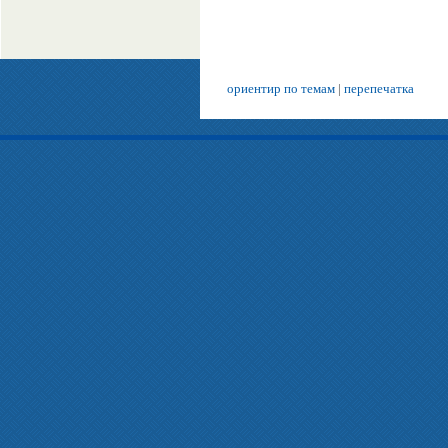
ориентир по темам
|
перепечатка