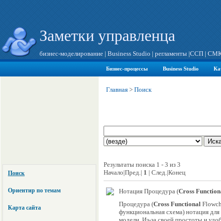
Заметки управленца
бизнес-моделирование
|
Business Studio
|
регламенты
|
ССП
|
СМ
Бизнес-процессы
Business Studio
Ка
Главная
>
Поиск
Результаты поиска 1 - 3 из 3
Начало|Пред.|
1
| След.|Конец
Поиск
Ориентир по темам
Нотация Процедура (
Cross Function
Процедура (
Cross Functional
Flowch
Карта сайта
функциональная схема) нотация для
модели. Из-за своей простоты и удо