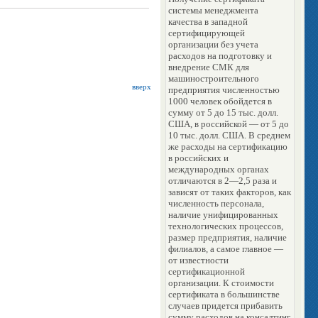
системы менеджмента
качества в западной
сертифицирующей
организации без учета
расходов на подготовку и
внедрение СМК для
машиностроительного
вверх
предприятия численностью
1000 человек обойдется в
сумму от 5 до 15 тыс. долл.
США, в российской — от 5 до
10 тыс. долл. США. В среднем
же расходы на сертификацию
в российских и
международных органах
отличаются в 2—2,5 раза и
зависят от таких факторов, как
численность персонала,
наличие унифицированных
технологических процессов,
размер предприятия, наличие
филиалов, а самое главное —
от известности
сертификационной
организации. К стоимости
сертификата в большинстве
случаев придется прибавить
сумму расходов на консалтинг.