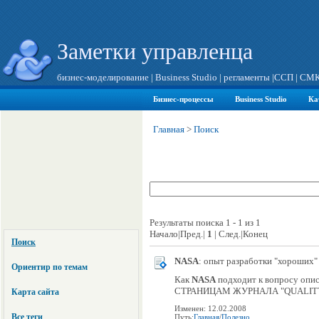
Заметки управленца
бизнес-моделирование
|
Business Studio
|
регламенты
|
ССП
|
СМ
Бизнес-процессы
Business Studio
Ка
Главная
>
Поиск
Результаты поиска 1 - 1 из 1
Начало|Пред.|
1
| След.|Конец
Поиск
NASA
: опыт разработки "хороших"
Ориентир по темам
Как
NASA
подходит к вопросу описа
СТРАНИЦАМ ЖУРНАЛА "QUALITY PR
Карта сайта
Изменен: 12.02.2008
Все теги
Путь:
Главная
/
Полезно