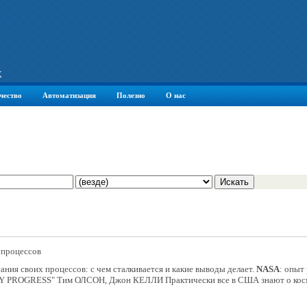
К
чество
Автоматизация
Полезно
О нас
 процессов
ния своих процессов: с чем сталкивается и какие выводы делает.
NASA
: опыт
OGRESS" Тим ОЛСОН, Джон КЕЛЛИ Практически все в США знают о косми