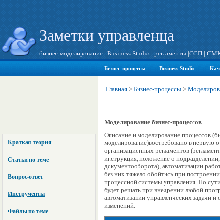
Заметки управленца
бизнес-моделирование
|
Business Studio
|
регламенты
|
ССП
|
СМ
Бизнес-процессы
Business Studio
Кач
Главная
>
Бизнес-процессы
>
Моделирова
Моделирование бизнес-процессов
Описание и моделирование процессов (би
Краткая теория
моделирование)востребовано в первую о
организационных регламентов (регламент
инструкция, положение о подразделении
Статьи по теме
документооборота), автоматизации рабо
без них тяжело обойтись при построении
Вопрос-ответ
процессной системы управления. По сути,
будет решать при внедрении любой прог
Инструменты
автоматизации управленческих задачи и
изменений.
Файлы по теме