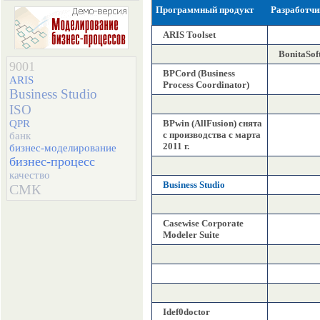
Программный продукт
Разработчи
ARIS Toolset
BonitaSof
9001
BPCord (Business
ARIS
Process Coordinator)
Business Studio
ISO
QPR
BPwin (AllFusion) снята
с производства с марта
банк
2011 г.
бизнес-моделирование
бизнес-процесс
качество
Business Studio
СМК
Casewise Corporate
Modeler Suite
Idef0doctor