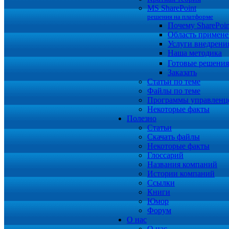
MS SharePoint
решения на платформе
Почему SharePoin
Область примене
Услуги внедрени
Наша методика
Готовые решени
Заказать
Статьи по теме
Файлы по теме
Программы управленц
Некоторые факты
Полезно
Статьи
Скачать файлы
Некоторые факты
Глоссарий
Названия компаний
Истории компаний
Ссылки
Книги
Юмор
Форум
О нас
О нас