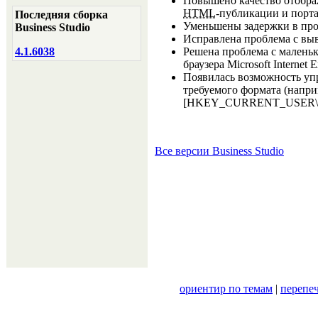
Повышено качество отображ
HTML
-публикации и порта
Последняя сборка
Уменьшены задержки в про
Business Studio
Исправлена проблема с вы
Решена проблема с малень
4.1.6038
браузера Microsoft Internet E
Появилась возможность уп
требуемого формата (наприм
[HKEY_CURRENT_USER\Softw
Все версии Business Studio
ориентир по темам
|
перепе