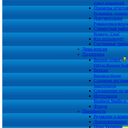
и ввод показателей
Примеры отчето
Регламенты, должно
Документация
Руководства и метод
Совместная рабо
Команда - Сила!
Кто использует
Системные требо
Демо-версия
Поддержка
Вопрос-ответ
FAQ по Business Stud
Версии
Версии и сборки
Создание реглам
Заказ отчетов
Соглашение по 
Интеграция
Business Studio и
Форум
Приобрести
Редакции и комп
Лицензирование
Цена Украина