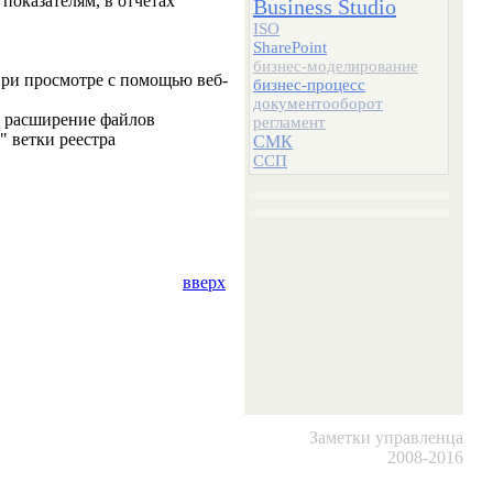
показателям, в отчётах
Business Studio
ISO
SharePoint
бизнес-моделирование
при просмотре с помощью веб-
бизнес-процесс
документооборот
я расширение файлов
регламент
" ветки реестра
СМК
ССП
вверх
Заметки управленца
2008-2016