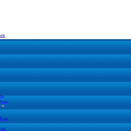
МК
ть
Демо.
ы
Роли.
тов