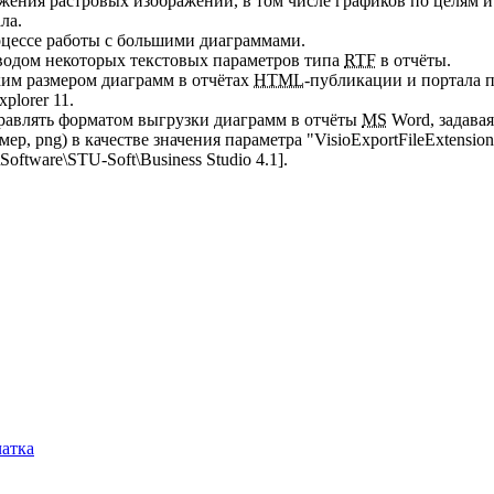
ения растровых изображений, в том числе графиков по целям и 
ла.
цессе работы с большими диаграммами.
водом некоторых текстовых параметров типа
RTF
в отчёты.
ким размером диаграмм в отчётах
HTML
-публикации и портала 
xplorer 11.
равлять форматом выгрузки диаграмм в отчёты
MS
Word, задава
ер, png) в качестве значения параметра "VisioExportFileExtension
are\STU-Soft\Business Studio 4.1].
чатка