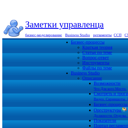
Заметки управленца
бизнес-моделирование
|
Business Studio
|
регламенты
|
ССП
|
С
Бизнес-процессы
Краткая теория
Статьи по теме
Вопрос-ответ
Инструменты
Файлы по теме
Business Studio
Описание
Возможности
Что.Для кого.Место.
Смотреть и трога
Видео. Скриншоты. 
Бизнес-процесс
Оргструктура
Должности. Отделы. 
Показатели
Портал регламен