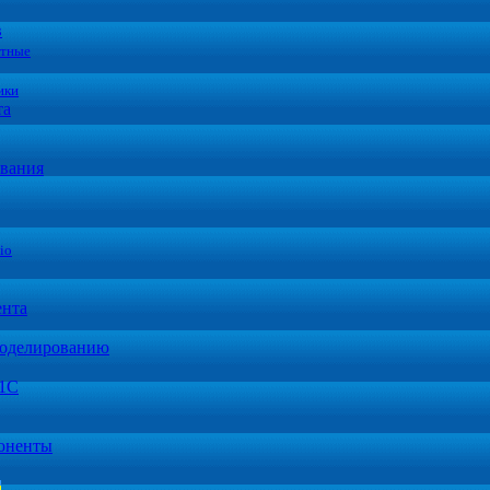
в
стные
ики
та
вания
io
ента
моделированию
 1С
оненты