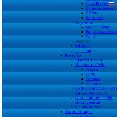
Цена Россия
Вопросы перед п
ВУЗам
Контакты
Обучение
Базовый курс
Разработка отчет
Word
Вебинар
bsHacker
Решения
Качество
Краткая теория
Построить СМК
Услуги
Цена
Отзывы
Заказать
СМК в вопросах и отв
FAQ по СМК и HACCP
Статьи по теме СМК
Инструменты
Файлы по теме
Автоматизация
Краткая теория