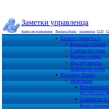
Заметки управленца
бизнес-моделирование
|
Business Studio
|
регламенты
|
ССП
|
С
Бизнес-процессы
Краткая теория
Статьи по теме
Вопрос-ответ
Инструменты
Файлы по теме
Business Studio
Описание
Возможност
Что.Для кого.М
Смотреть и 
Видео. Скринш