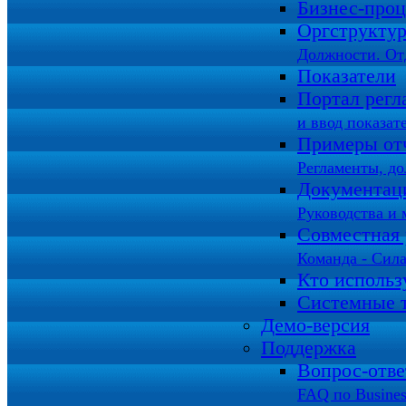
Бизнес-про
Оргструкту
Должности. От
Показатели
Портал регл
и ввод показат
Примеры от
Регламенты, д
Документац
Руководства и 
Совместная 
Команда - Сила
Кто использ
Системные 
Демо-версия
Поддержка
Вопрос-отв
FAQ по Busines