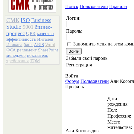
Поиск
Пользователи
Правила
Логин:
СМК
ISO
Business
Studio
9001
бизнес-
Пароль:
процесс
QPR
качество
эффективность
Инталев
Запомнить меня на этом ком
Исикава
банк
ARIS
Word
ФСА
регламент
SharePoint
менеджер
показатель
Забыли свой пароль
требования
TQM
Регистрация
Войти
Форум
Пользователи
Али Косогл
Профиль
Дата
рождения:
Пол:
Профессия:
Место
жительства:
Али Косоглядов