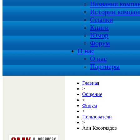
Названия компа
Истории компан
Ссылки
Книги
Юмор
Форум
О нас
О нас
Партнеры
Главная
>
Общение
>
Форум
>
Пользователи
>
Али Косоглядов