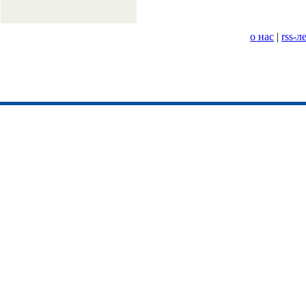
о нас
|
rss-л