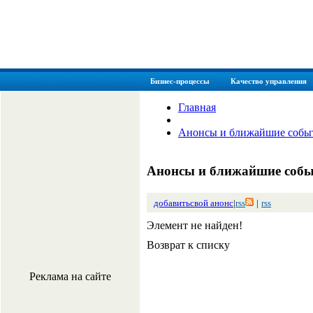
myManager.com.ua
заметки хорошего менеджера
Бизнес-процессы
Качество управления
Главная
Анонсы и ближайшие собы
Анонсы и ближайшие соб
добавитьсвой анонс
|
rss
|
rss
Элемент не найден!
Возврат к списку
Реклама на сайте