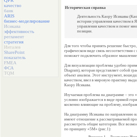
QPR
качество
Историческая справка
банк
ARIS
Деятельность Каору Исикавы (Kaom
бизнес-моделирование
истории управления качеством в Я
Исикава
управления качеством и помог мн
позиции.
эффективность
регламент
стратегия
Для того чтобы принять решение быстро, 
Инталев
графическом виде связь несоответствия с
SharePoint
поможет подключить образное мышление, 
показатель
FMEA
Для визуализации проблемы удобно приме
ФСА
Diagram), которая представляет собой г
TQM
объект анализа. Этот инструмент, вошед
качеством, ввел в мировую практику выд
Каору Исикава.
Изучаемая проблема на диаграмме – это 
условно изображается в виде прямой гор
косвенно влияющие на проблему, изображ
На диаграмму Исикавы по направлению вл
имеют отношение к рассматриваемой проб
рассмотреть общие категории. Все возм
по принципу «5М» (рис.1):
Рисунок 1
– Диаграмма Иси