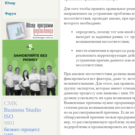
Юмор
Для того чтобы принять правильное реше
направленное на устранение проблемы и
Форум
несоответствия, проводят анализ, при пр
которого необходимо:
определить, почему тот или иной 
выходит за заданные рамки, т.е. п
возникновения несоответствия;
внести изменения в процессы разр
реализовать корректирующие дейс
устранения причин данного или п
несоответствия.
При анализе несоответствия должны выяв
фиксироваться все факторы, даже те, кот
незначительными. Для этого, как правило
группу экспертов, которые имеют отнош
данному процессу или знакомы с ним. От
должна ускользнуть ни одна возможная п
СМК
Выявленные причины нужно проранжиро
степени риска возникновения несоответс
Business Studio
из-за рассматриваемой причины. Если по
ISO
обнаруженной причине нельзя предприня
мер, то рассматриваемую проблему нужн
9001
подпроблемы и проанализировать их пр
бизнес-процесс