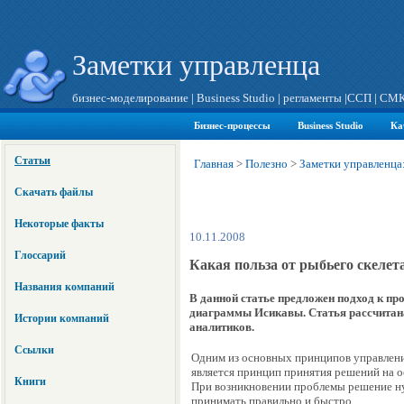
Заметки управленца
бизнес-моделирование
|
Business Studio
|
регламенты
|
ССП
|
СМ
Бизнес-процессы
Business Studio
Ка
Статьи
Главная
>
Полезно
>
Заметки управленца
Скачать файлы
Некоторые факты
10.11.2008
Глоссарий
Какая польза от рыбьего скелет
Названия компаний
В данной статье предложен подход к п
диаграммы Исикавы. Статья рассчитана 
Истории компаний
аналитиков.
Ссылки
Одним из основных принципов управлени
является принцип принятия решений на о
Книги
При возникновении проблемы решение 
принимать правильно и быстро.