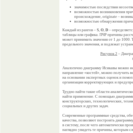
значимостью последствия несоотв
возможностью возникновения при
происхождение, originate – возника
возможностью обнаружения прич
Каждый из рангов –
S
,
O
,
D
– определяетс
таблицы или графика. ПЧР причины рассч
может принимать значения от 1 до 1000.
предельного значения, и подлежат устра
Рисунок 2
– Диагра
Аналогично диаграмму Исикавы можно исп
направление «костей», можно получить в
на основании экспертных оценок и помог
организации корректирующих и предуп
Трудно найти такие области аналитическо
найти применение. С помощью диаграмм
конструкторских, технологических, техн
социальных и других задач.
Современные программные средства, об
качества, позволяют построить диаграмм
в систему, после чего автоматически пр
наглядно увидеть те причины, которым сл