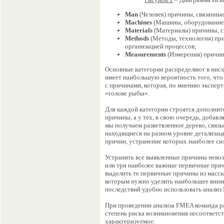
Man
(Человек) причины, связанны
Machines
(Машины, оборудование)
Materials
(Материалы) причины, с
Methods
(Методы, технология) при
организацией процессов;
Measurements
(Измерения) причин
Основные категории распределяют в нисхо
имеет наибольшую вероятность того, что 
с причинами, которая, по мнению эксперт
«голове рыбы».
Для каждой категории строятся дополни
причины, а у тех, в свою очередь, добав
мы получаем разветвленное дерево, связ
находящиеся на разном уровне детализац
причин, устранение которых наиболее сил
Устранить все выявленные причины невоз
или три наиболее важные первичные прич
выделить те первичные причины из массы
которым нужно уделить наибольшее вним
последствий удобно использовать анализ F
При проведении анализа FMEA команда 
степень риска возникновения несоответст
характеризуемое: