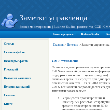
Заметки управленца
бизнес-моделирование
|
Business Studio
|
регламенты
|
ССП
|
СМ
Бизнес-процессы
Business Studio
Ка
Статьи
Главная
>
Полезно
>
Заметки управленца:
Скачать файлы
CALS-технологии
Некоторые факты
Основная задача, решаемая путем приме
Глоссарий
CALS-технологий (технология информац
поддержки жизненного цикла продукта), 
Названия компаний
экономия времени и средств при одновр
повышении качества. Так, в США примен
Истории компаний
CALS-технологий сопровождается след
типовыми показателями:
Ссылки
В процессах проектирования и
инженерных расчетах: сокращени
Книги
времени проектирования на 50%;
снижение затрат на изучение