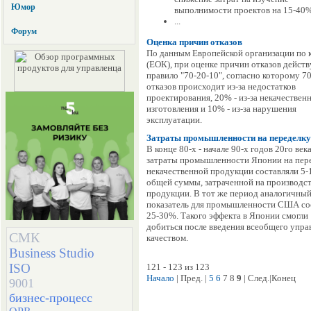
Юмор
выполнимости проектов на 15-40
...
Форум
Оценка причин отказов
По данным Европейской организации по 
(ЕОК), при оценке причин отказов действ
правило "70-20-10", согласно которому 7
отказов происходит из-за недостатков
проектирования, 20% - из-за некачествен
изготовления и 10% - из-за нарушения
эксплуатации.
Затраты промышленности на переделку
В конце 80-х - начале 90-х годов 20го век
затраты промышленности Японии на пер
некачественной продукции составляли 5-
общей суммы, затраченной на производс
продукции. В тот же период аналогичны
показатель для промышленности США со
25-30%. Такого эффекта в Японии смогли
добиться после введения всеобщего упра
СМК
качеством.
Business Studio
ISO
121 - 123 из 123
Начало
| Пред. |
5
6
7 8
9
| След.|Конец
9001
бизнес-процесс