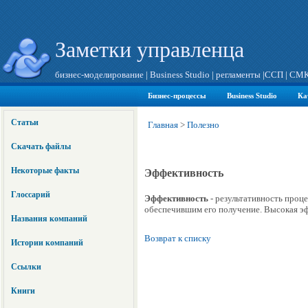
Заметки управленца
бизнес-моделирование
|
Business Studio
|
регламенты
|
ССП
|
СМ
Бизнес-процессы
Business Studio
Ка
Статьи
Главная
>
Полезно
Скачать файлы
Некоторые факты
Эффективность
Глоссарий
Эффективность
- результативность проце
обеспечившим его получение. Высокая э
Названия компаний
Возврат к списку
Истории компаний
Ссылки
Книги