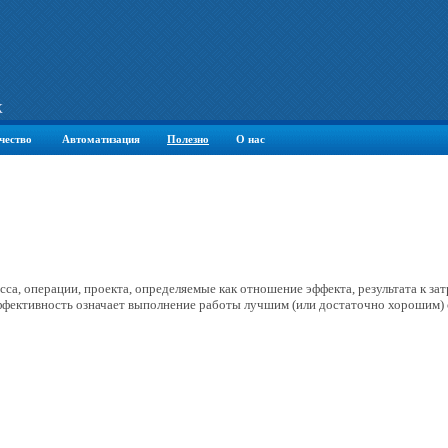
К
чество
Автоматизация
Полезно
О нас
сса, операции, проекта, определяемые как отношение эффекта, результата к за
ффективность означает выполнение работы лучшим (или достаточно хорошим) 