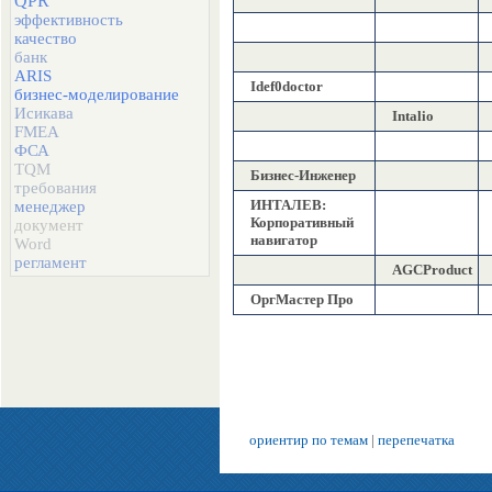
QPR
эффективность
качество
банк
ARIS
Idef0doctor
бизнес-моделирование
Исикава
Intalio
FMEA
ФСА
TQM
Бизнес-Инженер
требования
ИНТАЛЕВ:
менеджер
Корпоративный
документ
навигатор
Word
регламент
AGCProduct
ОргМастер Про
ориентир по темам
|
перепечатка