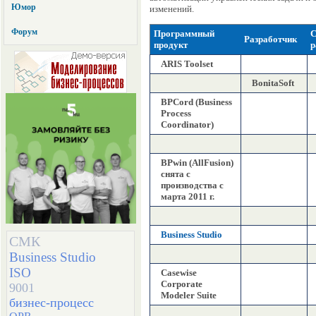
Юмор
изменений.
Форум
Программный
С
Разработчик
продукт
р
ARIS Toolset
BonitaSoft
BPCord (Business
Process
Coordinator)
BPwin (AllFusion)
снята с
производства с
марта 2011 г.
Business Studio
СМК
Business Studio
ISO
Casewise
Corporate
9001
Modeler Suite
бизнес-процесс