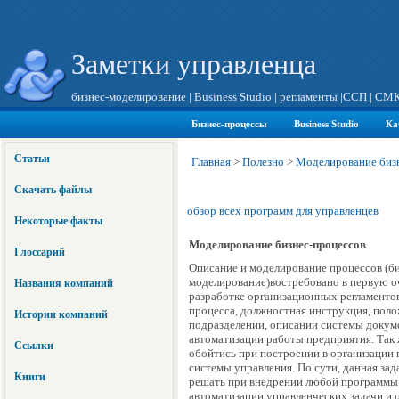
Заметки управленца
бизнес-моделирование
|
Business Studio
|
регламенты
|
ССП
|
СМ
Бизнес-процессы
Business Studio
Ка
Статьи
Главная
>
Полезно
>
Моделирование биз
Скачать файлы
обзор всех программ для управленцев
Некоторые факты
Моделирование бизнес-процессов
Глоссарий
Описание и моделирование процессов (би
моделирование)востребовано в первую о
Названия компаний
разработке организационных регламентов
процесса, должностная инструкция, поло
Истории компаний
подразделении, описании системы докум
автоматизации работы предприятия. Так 
Ссылки
обойтись при построении в организации
системы управления. По сути, данная зада
Книги
решать при внедрении любой программы
автоматизации управленческих задачи и