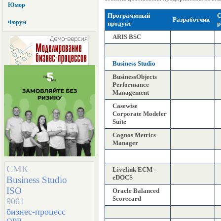
Юмор
Программный
С
Разработчик
Форум
продукт
р
ARIS BSC
Business Studio
BusinessObjects
Performance
Management
Casewise
Corporate Modeler
Suite
Cognos Metrics
Manager
СМК
Livelink ECM -
eDOCS
Business Studio
ISO
Oracle Balanced
Scorecard
9001
бизнес-процесс