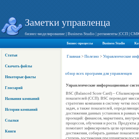
Заметки управленца
бизнес-моделирование
|
Business Studio
|
регламенты
|
ССП
|
СМ
Бизнес-процессы
Business Studio
Ка
Статьи
Главная
>
Полезно
>
Управленческие ин
Скачать файлы
обзор всех программ для управленцев
Некоторые факты
Управленческие информационные сист
Глоссарий
BSC (Balanced Score Card) – Сбалансиро
показателей (ССП). BSC переводит мис
Названия компаний
стратегию компании в систему четко пос
задач, а также показателей, определяющи
Истории компаний
достижения данных установок в рамках 
проекций: финансов, маркетинга, внутре
Ссылки
процессов, обучения и роста. Продукты 
помогают зафиксировать цели организаци
Книги
достижения, собирать данные показателе
степень достижения предприятием поста