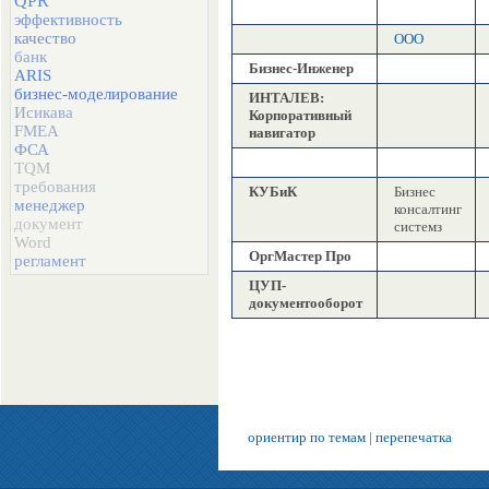
QPR
эффективность
качество
ООО
банк
Бизнес-Инженер
ARIS
бизнес-моделирование
ИНТАЛЕВ:
Исикава
Корпоративный
FMEA
навигатор
ФСА
TQM
требования
КУБиК
Бизнес
менеджер
консалтинг
документ
системз
Word
ОргМастер Про
регламент
ЦУП-
документооборот
ориентир по темам
|
перепечатка