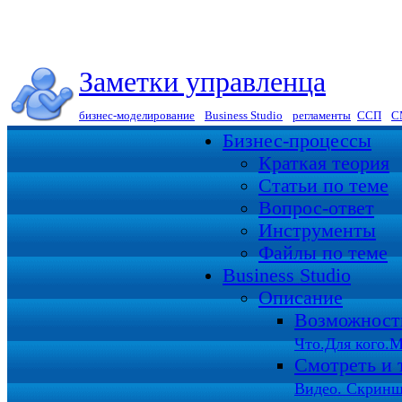
Заметки управленца
бизнес-моделирование
|
Business Studio
|
регламенты
|
ССП
|
С
Бизнес-процессы
Краткая теория
Статьи по теме
Вопрос-ответ
Инструменты
Файлы по теме
Business Studio
Описание
Возможност
Что.Для кого.М
Смотреть и 
Видео. Скринш