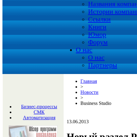
Названия компа
Истории компан
Ссылки
Книги
Юмор
Форум
О нас
О нас
Партнеры
Главная
>
Новости
>
Business Studio
Бизнес-процессы
СМК
Автоматизация
13.06.2013
Новый раздел Р