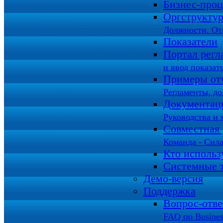
Бизнес-про
Оргструкту
Должности. От
Показатели
Портал регл
и ввод показат
Примеры от
Регламенты, д
Документац
Руководства и 
Совместная 
Команда - Сила
Кто использ
Системные 
Демо-версия
Поддержка
Вопрос-отв
FAQ по Busines