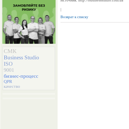
Источник: http://businessstudio.com.ua
|
Возврат к списку
СМК
Business Studio
ISO
9001
бизнес-процесс
QPR
качество