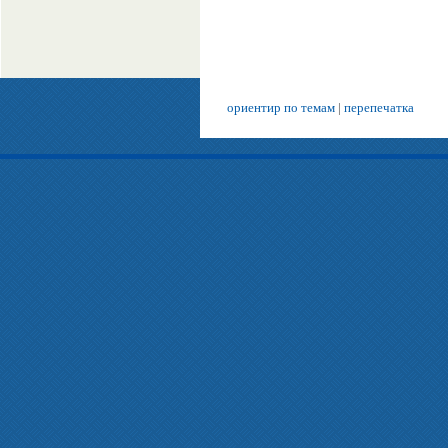
ориентир по темам
|
перепечатка