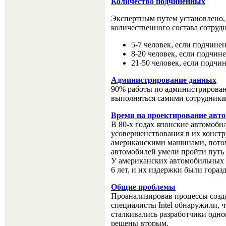
Количество подчиненных
Экспертным путем установлено,
количественного состава сотру
5-7 человек, если подчин
8-20 человек, если подчи
21-50 человек, если подч
Администрирование данных
90% работы по администрирован
выполняться самими сотрудника
Время на проектирование авт
В 80-х годах японские автомобил
усовершенствования в их конст
американскими машинами, потом
автомобилей умели пройти путь о
У американских автомобильных к
6 лет, и их издержки были гораз
Общие проблемы
Проанализировав процессы созда
специалисты Intel обнаружили, 
сталкивались разработчики одно
решены вторым.