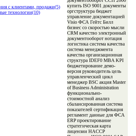
документооборот ССП 2000
купить ISO 9001 документы
ия с клиентами, продажи(5)
оргструктура бюджет
ые технологии(10)
управление документацией
Visio ФСА Гейтс Билл
бизнес со скоростью мысли
CRM качество электронный
документооборот нотация
логистика система качества
система менеджмента
качества организационная
структура IDEF0 MBA KPI
бюджетирование демо-
версия руководитель цель
управленческий цикл
менеджер BSC акция Master
of Business Administration
функционально-
стоимостной анализ
сбалансированная система
показателей сертификация
регламент данные для ФСА
ERP проектирование
стратегическая карта
лицензии HACCP