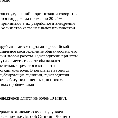
ителю.
азных улучшений в организации говорит о
ются тогда, когда примерно 20-25%
 принимают в их разработке и внедрении
е количество часто называют критической
зарубежными экспертами в российской
рмальное распределение обязанностей, что
ции любой работы. Руководители при этом
ути - вместо того, чтобы наладить
ениями, стремятся взять и эти
ткий контроль. В результате вводятся
 дублирующие функции, руководители
ать работу подчиненных, пытаются
евых проблем сами.
енеджеров длится не более 10 минут.
рвые в экономическую науку ввел
по экономике Джозеф Стиглиц. До него