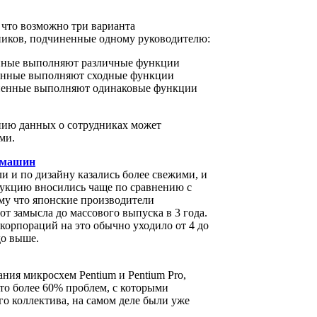
 что возможно три варианта
дников, подчиненные одному руководителю:
енные выполняют различные функции
ненные выполняют сходные функции
иненные выполняют одинаковые функции
ию данных о сотрудниках может
ми.
омашин
и и по дизайну казались более свежими, и
рукцию вносились чаще по сравнению с
у что японские производители
т замысла до массового выпуска в 3 года.
орпораций на это обычно уходило от 4 до
до выше.
ния микросхем Pentium и Pentium Pro,
что более 60% проблем, с которыми
го коллектива, на самом деле были уже