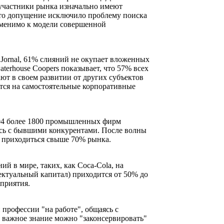
 участники рынка изначально имеют
то допущение исключило проблему поиска
менимо к модели совершенной
 Jornal, 61% слияний не окупает вложенных
aterhouse Coopers показывает, что 57% всех
т в своем развитии от других субъектов
тся на самостоятельные корпоративные
04 более 1800 промышленных фирм
ись с бывшими конкурентами. После волны
о приходиться свыше 70% рынка.
й в мире, таких, как Coca-Cola, на
ктуальный капитал) приходится от 50% до
приятия.
 профессии "на работе", общаясь с
 важное знание можно "законсервировать"