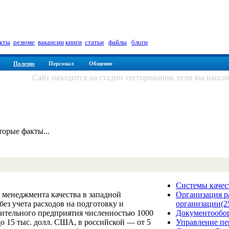
ца
кты
|
резюме
|
вакансии
|
книги
|
статьи
|
файлы
|
блоги
Полезно
Персонал
Общение
Сайт находится на стадии тестирования, если вы нашл
торые факты...
Системы качес
 менеджмента качества в западной
Организация р
з учета расходов на подготовку и
организации(2
ительного предприятия численностью 1000
Документообор
до 15 тыс. долл. США, в российской — от 5
Управление пе