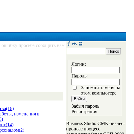
и ошибку просьба сообщить нам
Логин:
Пароль:
Запомнить меня на
этом компьютере
Забыл пароль
тва(16)
Регистрация
аботы, изменения в
5)
Business Studio СМК бизнес-
от(14)
процесс процесс
рсоналом(2)