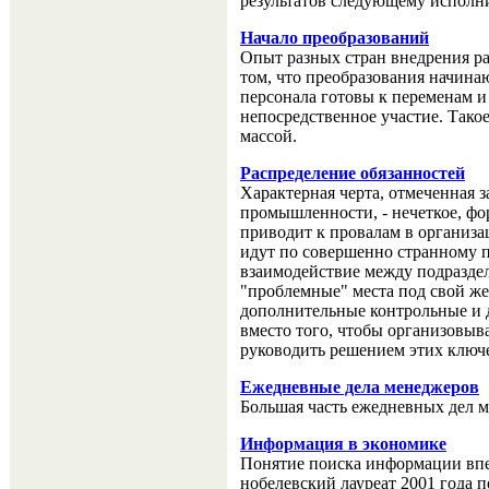
результатов следующему исполн
Начало преобразований
Опыт разных стран внедрения р
том, что преобразования начина
персонала готовы к переменам и
непосредственное участие. Тако
массой.
Распределение обязанностей
Характерная черта, отмеченная 
промышленности, - нечеткое, фо
приводит к провалам в организа
идут по совершенно странному п
взаимодействие между подраздел
"проблемные" места под свой жес
дополнительные контрольные и
вместо того, чтобы организовыв
руководить решением этих ключ
Ежедневные дела менеджеров
Большая часть ежедневных дел м
Информация в экономике
Понятие поиска информации впе
нобелевский лауреат 2001 года 