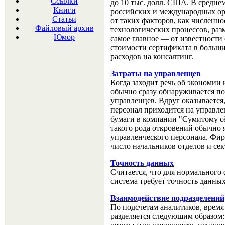
Ссылки
до 10 тыс. долл. США. В средне
Книги
российских и международных орг
Статьи
от таких факторов, как численн
Файловый архив
технологических процессов, раз
Юмор
самое главное — от известности
стоимости сертификата в больши
расходов на консалтинг.
Затраты на управленцев
Когда заходит речь об экономии
обычно сразу обнаруживается по
управленцев. Вдруг оказывается
персонал приходится на управле
бумаги в компании "Сумитому сёд
такого рода откровений обычно 
управленческого персонала. Фи
число начальников отделов и сек
Точность данных
Считается, что для нормальног
система требует точность данны
Взаимодействие подразделений
По подсчетам аналитиков, врем
разделяется следующим образом: 