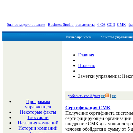
myManager: Заметки управлен
бизнес-моделирование
|
Business Studio
|
регламенты
|
ФСА
|
ССП
|
СМК
|
фа
Бизнес-процессы
Качество управления
Главная
Полезно
Заметки управленца: Неко
добавить свой факт
|
rss
|
rss
Программы
управленцев
Сертификация СМК
Некоторые факты
Получение сертификата системы
Глоссарий
сертифицирующей организации бе
Названия компаний
внедрение СМК для машиностро
Истории компаний
человек обойдется в сумму от 5 