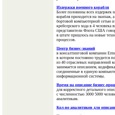
Издержки военного корабля
Более половины всех издержек 
корабля приходится на экипаж,
бортовой компьютерной сетью и
крейсерского хода в 4 человека
представители Флота США говор
в штате пришлось на новые техн
процессов.
Центр бизнес-знаний
в консалтинговой компании Erns
в котором постоянно трудится по
из 40 отраслевых направлений к
занимается описанием, кодифика
соединенные в единую компьюте
информационной системы.
Время на описание бизнес-проц
для корректного детального опи
с численностью 3000 5000 челове
аналитикам.
Кол-во аналитиков для описан