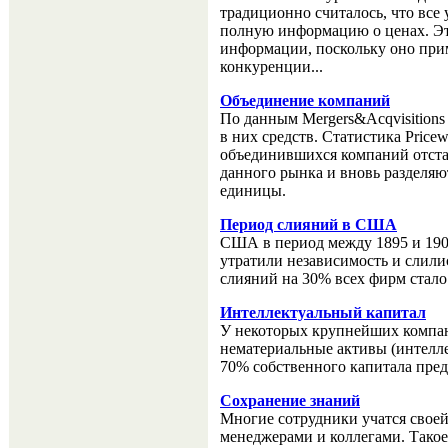
традиционно считалось, что все
полную информацию о ценах. Э
информации, поскольку оно при
конкуренции...
Объединение компаний
По данным Mergers&Acqvisitions
в них средств. Статистика Pricew
объединившихся компаний отстаю
данного рынка и вновь разделяю
единицы.
Период слияний в США
США в период между 1895 и 19
утратили независимость и слил
слияний на 30% всех фирм стал
Интеллектуальный капитал
У некоторых крупнейших компани
нематериальные активы (интелле
70% собственного капитала пред
Сохранение знаний
Многие сотрудники учатся своей
менеджерами и коллегами. Такое