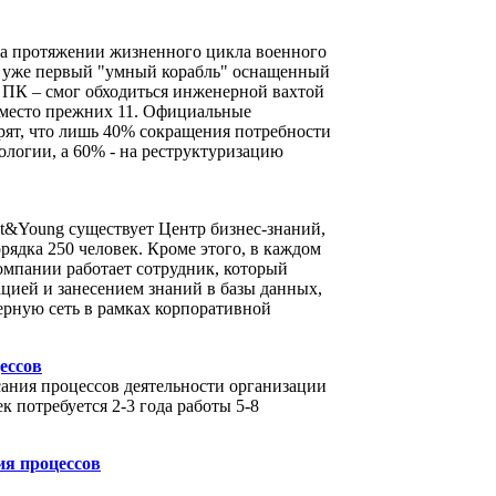
на протяжении жизненного цикла военного
 а уже первый "умный корабль" оснащенный
 ПК – смог обходиться инженерной вахтой
 вместо прежних 11. Официальные
ят, что лишь 40% сокращения потребности
ологии, а 60% - на реструктуризацию
t&Young существует Центр бизнес-знаний,
рядка 250 человек. Кроме этого, в каждом
омпании работает сотрудник, который
цией и занесением знаний в базы данных,
рную сеть в рамках корпоративной
ессов
сания процессов деятельности организации
к потребуется 2-3 года работы 5-8
ия процессов