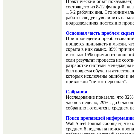
Практический опыт показывает, 
состоящего из 8-12 функций, кв
1,5-2 рабочих дня. Это минималь
работы следует увеличить на коэ
подразделениях постоянно проис
Основная часть проблем скрыт
При проведении преобразований
придется привыкать к мысли, чт
скрыта в них самих. 85% причин
и только 15% причин отклонений
если результат процесса не соотв
разработке системы менеджеры н
был вовремя обучен и аттестован
которых исключены ошибки и де
привлекли "не тот персонал".
Собрания
Исследование показало, что 32% 
часов в неделю, 29% - до 6 часов
собранию готовятся в среднем по
Поиск пропавшей информации
Wall Street Journal сообщает, чт
среднем 6 недель на поиск проп