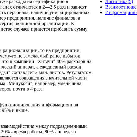
м же расходы на сертификацию в
Логистика(5)
анах отличаются в 2—2,5 раза и зависят
Взаимоотношен
ость персонала, наличие унифицированных
Информационн
мер предприятия, наличие филиалов, а
 сертификационной организации. К
нстве случаев придется прибавить сумму
 и рационализации, то на предприятии
чему-то не замечаемый ранее избыток
, что в компании "Хитачи" 40% расходов на
нческий аппарат, а ежедневный расход
зи" составляет 2 млн. листов. Результатом
являются сокращения значительной части
рма "Мицукоси", например, уменьшила
торов почти в 4 раза.
о функционирования информационная
х 95% и выше.
я взаимодействия между подразделениями
20% - время работы, 80% - передача