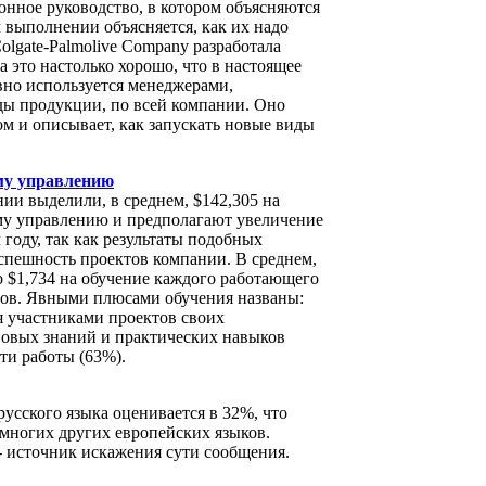
ионное руководство, в котором объясняются
 выполнении объясняется, как их надо
olgate-Palmolive Company разработала
а это настолько хорошо, что в настоящее
ивно используется менеджерами,
ды продукции, по всей компании. Оно
м и описывает, как запускать новые виды
му управлению
нии выделили, в среднем, $142,305 на
му управлению и предполагают увеличение
году, так как результаты подобных
спешность проектов компании. В среднем,
о $1,734 на обучение каждого работающего
тов. Явными плюсами обучения названы:
 участниками проектов своих
новых знаний и практических навыков
ти работы (63%).
сского языка оценивается в 32%, что
 многих других европейских языков.
 источник искажения сути сообщения.