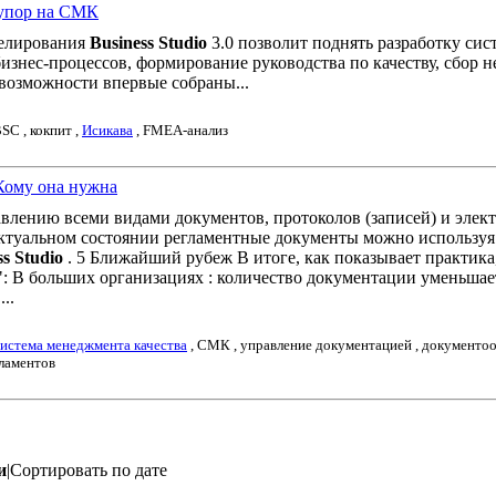
 упор на СМК
делирования
Business Studio
3.0 позволит поднять разработку сис
изнес-процессов, формирование руководства по качеству, сбор н
возможности впервые собраны...
SC , кокпит ,
Исикава
, FMEA-анализ
Кому она нужна
равлению всеми видами документов, протоколов (записей) и элек
актуальном состоянии регламентные документы можно используя
ss Studio
. 5 Ближайший рубеж В итоге, как показывает практика
: В больших организациях : количество документации уменьшае
..
система менеджмента качества
, СМК , управление документацией , документо
гламентов
и
|Сортировать по дате