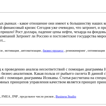
овых рынках - какое отношение они имеют к большинству наших 
й финансовый кризис Сегодня уже очевидно, что затронет, и пр
пришло! Рост доллара, падение цены нефти, чехарда на фондов
омпаний Затронет ли Россию и постсоветские государства мир
т...
ов , мотивация , автоматизация ,
бизнес-процесс
, реинжиниринг , оптимизация
д к проведению анализа несоответствий с помощью диаграммы И
и бизнес-аналитиков. Какая польза от рыбьего скелета В данной 
ий с помощью диаграммы Исикавы. Статья рассчитана на специал
овных принципов управления качеством является принцип приня
 , FMEA , ПЧР , предельное число рисков ,
Business Studio