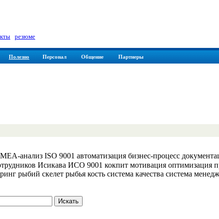
а
кты
|
резюме
Полезно
Персонал
Общение
Партнеры
EA-анализ ISO 9001 автоматизация бизнес-процесс документац
сотрудников Исикава ИСО 9001 кокпит мотивация оптимизация п
ринг рыбий скелет рыбья кость система качества система мене