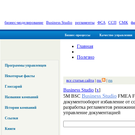
myManager: Заметки управленц
бизнес-моделирование
|
Business Studio
|
регламенты
|
ФСА
|
ССП
|
СМК
|
фа
Бизнес-процессы
Качество управления
Главная
Полезно
Программы управленцев
Некоторые факты
все статьи сайта
|
rss
|
rss
Глоссарий
Business Studio
[
x
]
Business Studio
5M BSC
FMEA FM
Названия компаний
документооборот избавление от 
разработка регламентов реинжини
Истории компаний
управление документацией
Ссылки
Книги