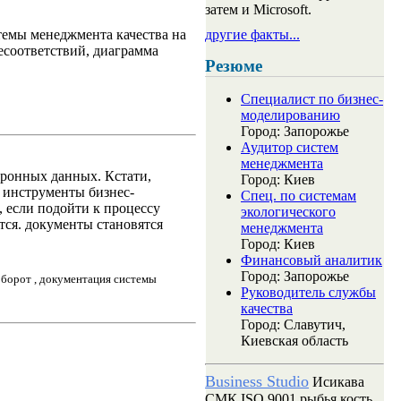
затем и Microsoft.
темы менеджмента качества на
другие факты...
есоответствий, диаграмма
Резюме
Специалист по бизнес-
моделированию
Город: Запорожье
Аудитор систем
менеджмента
тронных данных. Кстати,
Город: Киев
 инструменты бизнес-
Спец. по системам
, если подойти к процессу
экологического
тся. документы становятся
менеджмента
Город: Киев
Финансовый аналитик
Город: Запорожье
оборот , документация системы
Руководитель службы
качества
Город: Славутич,
Киевская область
Business Studio
Исикава
СМК ISO 9001 рыбья кость