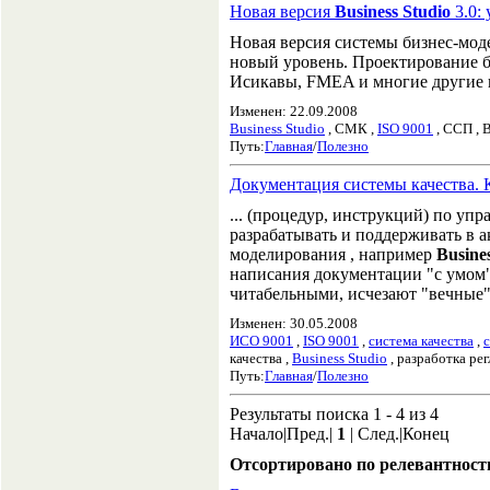
Новая версия
Business Studio
3.0:
Новая версия системы бизнес-мо
новый уровень. Проектирование б
Иcикавы, FMEA и многие другие 
Изменен: 22.09.2008
Business Studio
, СМК ,
ISO 9001
, ССП , B
Путь:
Главная
/
Полезно
Документация системы качества. 
... (процедур, инструкций) по уп
разрабатывать и поддерживать в 
моделирования , например
Busine
написания документации "с умом"
читабельными, исчезают "вечные".
Изменен: 30.05.2008
ИСО 9001
,
ISO 9001
,
система качества
,
качества ,
Business Studio
, разработка ре
Путь:
Главная
/
Полезно
Результаты поиска 1 - 4 из 4
Начало|Пред.|
1
| След.|Конец
Отсортировано по релевантност