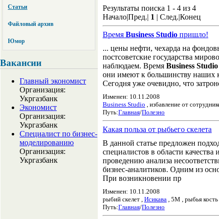
Статьи
Результаты поиска 1 - 4 из 4
Начало|Пред.|
1
| След.|Конец
Файловый архив
Время
Business Studio
пришло!
Юмор
... цены нефти, чехарда на фонд
постсоветские государства мирово
Вакансии
наблюдаем. Время
Business Studio
они имеют к большинству наших к
Главный экономист
Сегодня уже очевидно, что затроне
Организация:
Изменен: 10.11.2008
Укргазбанк
Business Studio
, избавление от сотрудник
Экономист
Путь:
Главная
/
Полезно
Организация:
Укргазбанк
Какая польза от рыбьего скелета
Специалист по бизнес-
моделированию
В данной статье предложен подхо
Организация:
специалистов в области качества 
Укргазбанк
проведению анализа несоответств
бизнес-аналитиков. Одним из осн
При возникновении пр
Изменен: 10.11.2008
рыбий скелет ,
Исикава
, 5M , рыбья кость
Путь:
Главная
/
Полезно