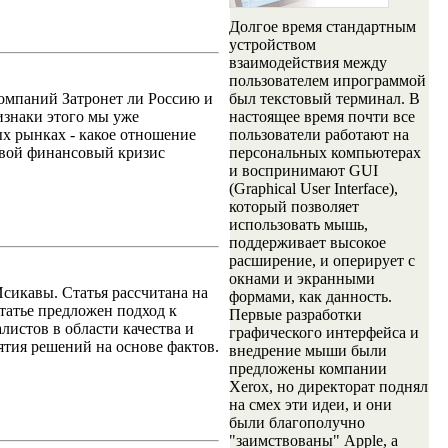
Долгое время стандартным
устройством
взаимодействия между
пользователем ипрограммой
компаний Затронет ли Россию и
был текстовый терминал. В
изнаки этого мы уже
настоящее время почти все
ых рынках - какое отношение
пользователи работают на
овой финансовый кризис
персональных компьютерах
и воспринимают GUI
(Graphical User Interface),
который позволяет
использовать мышь,
поддерживает высокое
расширение, и оперирует с
окнами и экранными
сикавы. Статья рассчитана на
формами, как данность.
статье предложен подход к
Первые разработки
истов в области качества и
графического интерфейса и
тия решений на основе фактов.
внедрение мыши были
предложены компании
Xerox, но директорат поднял
на смех эти идеи, и они
были благополучно
"заимствованы" Apple, а