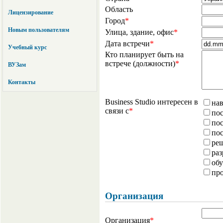
Область
Лицензирование
Город
*
Новым пользователям
Улица, здание, офис
*
Дата встречи
*
Учебный курс
Кто планирует быть на
встрече (должности)
*
ВУЗам
Контакты
Business Studio интересен в
на
связи с
*
по
по
по
реш
раз
обу
пр
Организация
Организация
*