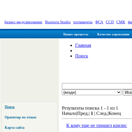
myManager: Заметки управленц
бизнес-моделирование
|
Business Studio
|
регламенты
|
ФСА
|
ССП
|
СМК
|
фа
Бизнес-процессы
Качество управления
Главная
Поиск
Поиск
Результаты поиска 1 - 1 из 1
Начало|Пред.|
1
| След.|Конец
Ориентир по темам
К кому еще не пришел кризис
Карта сайта