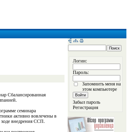
Логин:
Пароль:
Запомнить меня на
этом компьютере
инар Сбалансированная
мпанией.
Забыл пароль
Регистрация
ограмме семинара
стники активно вовлечены в
в ходе внедрения ССП.
авыки построения