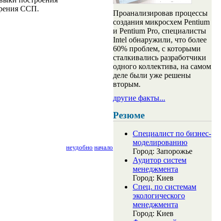
дрения ССП.
Проанализировав процессы
создания микросхем Pentium
и Pentium Pro, специалисты
Intel обнаружили, что более
60% проблем, с которыми
сталкивались разработчики
одного коллектива, на самом
деле были уже решены
вторым.
другие факты...
Резюме
Специалист по бизнес-
моделированию
неудобно
начало
Город: Запорожье
Аудитор систем
менеджмента
Город: Киев
Спец. по системам
экологического
менеджмента
Город: Киев