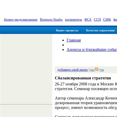
myManager: Заметки управленц
бизнес-моделирование
|
Business Studio
|
регламенты
|
ФСА
|
ССП
|
СМК
|
фа
Бизнес-процессы
Качество управления
Главная
Анонсы и ближайшие собы
добавить свой анонс
|
rss
|
rss
Сбалансированная стратегия
26-27 ноября 2008 года в Москве
стратегия. Семинар посвящен исп
Автор семинара Александр Кочне
дозированная теория уравновешен
процесс, имеют возможность обсу
Семинар дает полное понимание к