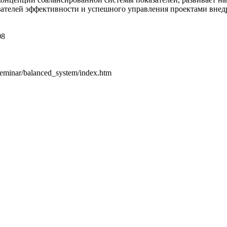
азателей эффективности и успешного управления проектами вне
08
/seminar/balanced_system/index.htm