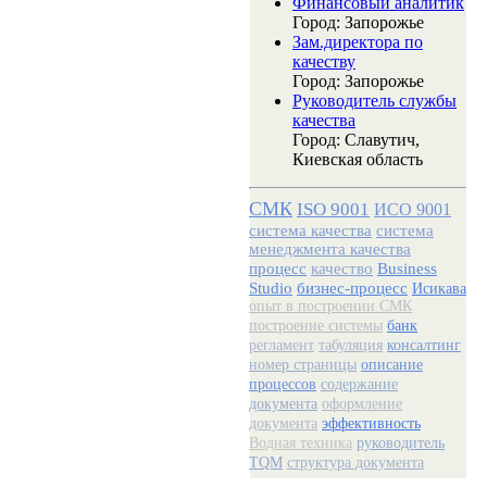
Финансовый аналитик
Город: Запорожье
Зам.директора по
качеству
Город: Запорожье
Руководитель службы
качества
Город: Славутич,
Киевская область
СМК
ISO 9001
ИСО 9001
система качества
система
менеджмента качества
процесс
качество
Business
Studio
бизнес-процесс
Исикава
опыт в построении СМК
построение системы
банк
регламент
табуляция
консалтинг
номер страницы
описание
процессов
содержание
документа
оформление
документа
эффективность
Водная техника
руководитель
TQM
структура документа