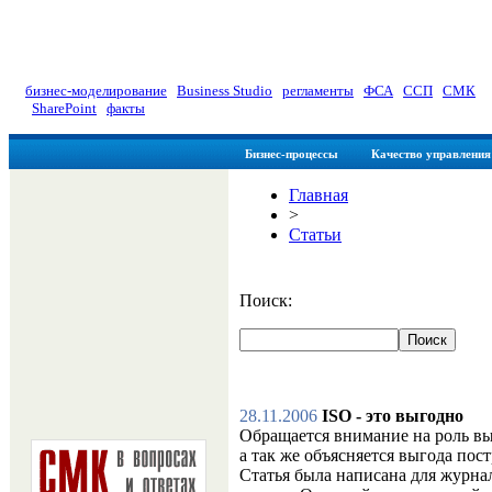
myManager: Заметки управлен
бизнес-моделирование
|
Business Studio
|
регламенты
|
ФСА
|
ССП
|
СМК
|
SharePoint
|
факты
Бизнес-процессы
Качество управления
Главная
>
Статьи
Поиск:
28.11.2006
ISO - это выгодно
Обращается внимание на роль в
а так же объясняется выгода по
Статья была написана для журна